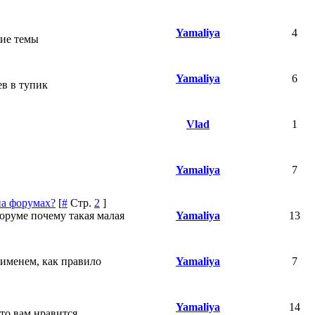
Yamaliya
4
ие темы
Yamaliya
6
ев в тупик
Vlad
1
Yamaliya
7
на форумах?
[
#
Стр.
2
]
оруме почему такая малая
Yamaliya
13
 именем, как правило
Yamaliya
7
Yamaliya
14
то вам нравится