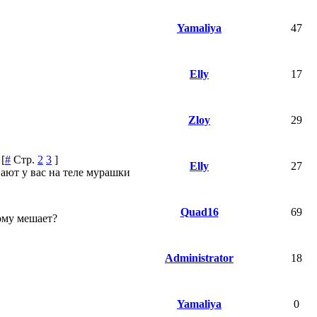
Yamaliya
47
Elly
17
Zloy
29
[
#
Стр.
2
3
]
Elly
27
ют у вас на теле мурашки
Quad16
69
ому мешает?
Administrator
18
Yamaliya
0