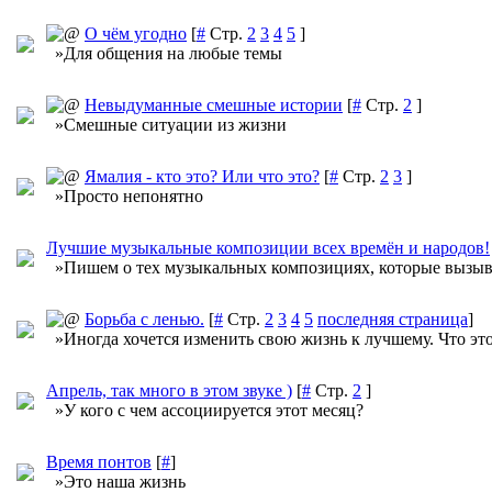
О чём угодно
[
#
Стр.
2
3
4
5
]
»Для общения на любые темы
Невыдуманные смешные истории
[
#
Стр.
2
]
»Смешные ситуации из жизни
Ямалия - кто это? Или что это?
[
#
Стр.
2
3
]
»Просто непонятно
Лучшие музыкальные композиции всех времён и народов!
»Пишем о тех музыкальных композициях, которые вызыва
Борьба с ленью.
[
#
Стр.
2
3
4
5
последняя страница
]
»Иногда хочется изменить свою жизнь к лучшему. Что эт
Апрель, так много в этом звуке )
[
#
Стр.
2
]
»У кого с чем ассоциируется этот месяц?
Время понтов
[
#
]
»Это наша жизнь