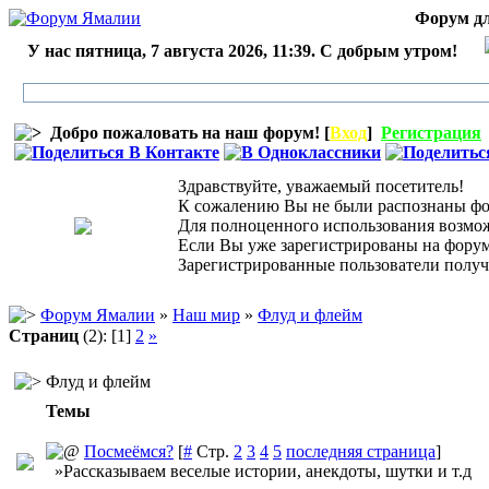
Форум дл
У нас пятница, 7 августа 2026, 11:39. С добрым утром!
Добро пожаловать на наш форум! [
Вход
]
Регистрация
Здравствуйте, уважаемый посетитель!
К сожалению Вы не были распознаны фор
Для полноценного использования возможн
Если Вы уже зарегистрированы на форуме,
Зарегистрированные пользователи получ
Форум Ямалии
»
Наш мир
»
Флуд и флейм
Страниц
(2):
[1]
2
»
Флуд и флейм
Темы
Посмеёмся?
[
#
Стр.
2
3
4
5
последняя страница
]
»Рассказываем веселые истории, анекдоты, шутки и т.д