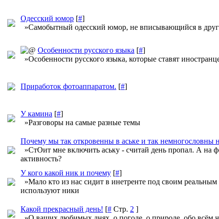
Одесский юмор
[
#
]
»Самобытный одесский юмор, не вписывающийся в друг
Особенности русского языка
[
#
]
»Особенности русского языка, которые ставят иностранц
Приработок фотоаппаратом.
[
#
]
У камина
[
#
]
»Разговоры на самые разные темы
Почему мы так откровенны в аське и так немногословны 
»СтОит мне включить аську - считай день пропал. А на ф
активность?
У кого какой ник и почему
[
#
]
»Мало кто из нас сидит в инетренте под своим реальным
используют ники
Какой прекрасный день!
[
#
Стр.
2
]
»О ваших любимых днях, о погоде, о природе, обо всём ч