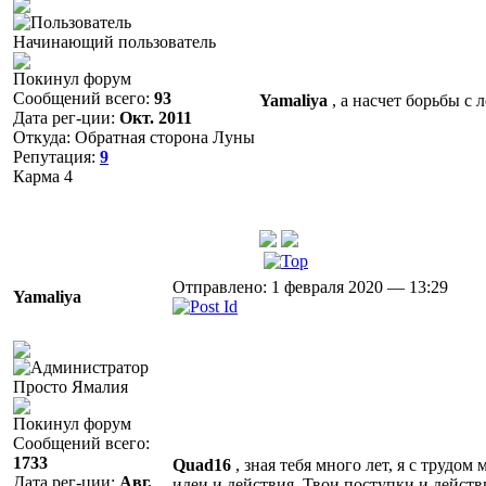
Начинающий пользователь
Покинул форум
Сообщений всего:
93
Yamaliya
, а насчет борьбы с 
Дата рег-ции:
Окт. 2011
Откуда: Обратная сторона Луны
Репутация:
9
Карма
4
Отправлено: 1 февраля 2020 — 13:29
Yamaliya
Просто Ямалия
Покинул форум
Сообщений всего:
1733
Quad16
, зная тебя много лет, я с трудо
Дата рег-ции:
Авг.
идеи и действия. Твои поступки и действи