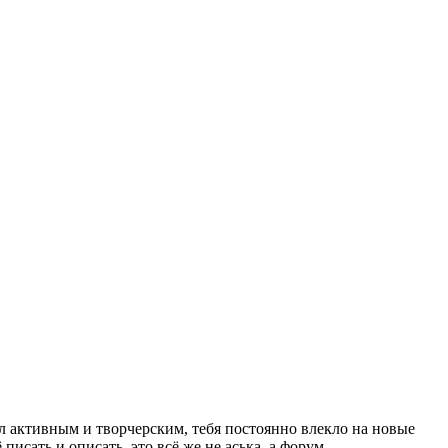
был активным и творчерским, тебя постоянно влекло на новые
исать и описать, это всё же не аська, а форум.