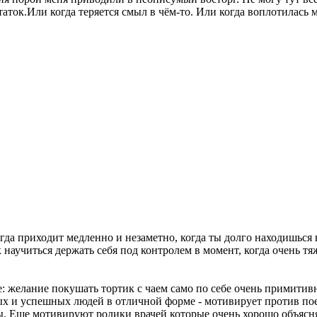
таток.Или когда теряется смыл в чём-то. Или когда воплотилась м
гда приходит медленно и незаметно, когда ты долго находишься 
 научиться держать себя под контролем в момент, когда очень т
: желание покушать тортик с чаем само по себе очень примитивн
ых и успешных людей в отличной форме - мотивирует против по
. Еще мотивируют ролики врачей которые очень хорошо объясня