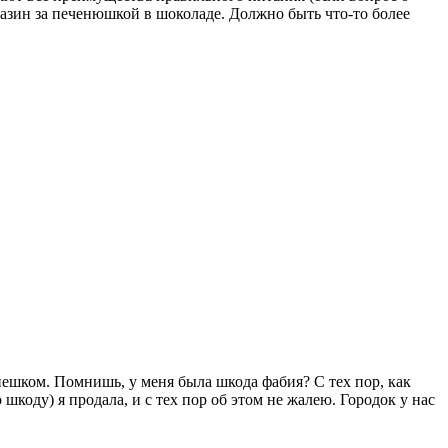
агазин за печенюшкой в шоколаде. Должно быть что-то более
ь пешком. Помнишь, у меня была шкода фабия? C тех пор, как
коду) я продала, и с тех пор об этом не жалею. Городок у нас