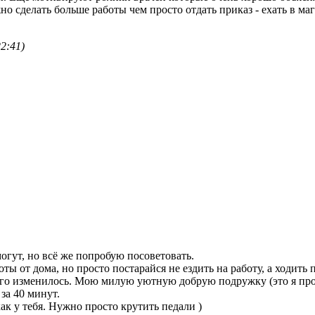
жно сделать больше работы чем просто отдать приказ - ехать в м
2:41)
могут, но всё же попробую посоветовать.
оты от дома, но просто постарайся не ездить на работу, а ходит
ого изменилось. Мою милую уютную добрую подружку (это я про ш
за 40 минут.
ак у тебя. Нужно просто крутить педали )