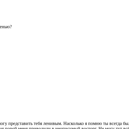
ленью?
м могу представить тебя ленивым. Насколько я помню ты всегда 
я порой меня приводили в неописумый восторг. Не могу тут всё п