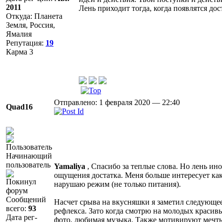
2011
Лень приходит тогда, когда появлятся дос
Откуда: Планета
Земля, Россия,
Ямалия
Репутация:
19
Карма
3
Отправлено: 1 февраля 2020 — 22:40
Quad16
Начинающий
пользователь
Yamaliya
, Спасибо за теплые слова. Но лень ино
ощущения достатка. Меня больше интересует как
Покинул
нарушаю режим (не только питания).
форум
Сообщений
Насчет срыва на вкусняшки я заметил следующее
всего:
93
рефлекса. Зато когда смотрю на молодых красив
Дата рег-
фото, любимая музыка. Также мотивируют мечты