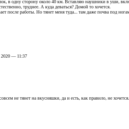
лок, в одну сторону около 40 км. Вставляю наушники в уши, вк
стественно, труднее. А куда деваться? Домой то хочется.
 после работы. Но тянет меня туда... там даже почва под ногами 
 2020 — 11:37
овсем не тянет на вкусняшки, да и есть, как правило, не хочетс