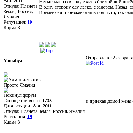
Авг. 2011
Несколько раз в году езжу в ближайший посё
Откуда: Планета
В одну сторону еду легко, с задором. Назад, е
Земля, Россия,
Временами проезжаю лишь пол пути, так бывает
Ямалия
Репутация:
19
Карма
3
Отправлено: 2 февраля
Yamaliya
Просто Ямалия
Покинул форум
Сообщений всего:
1733
и приехав домой меня с
Дата рег-ции:
Авг. 2011
Откуда: Планета Земля, Россия, Ямалия
Репутация:
19
Карма
3