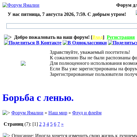
Форум дл
У нас пятница, 7 августа 2026, 7:59. С добрым утром!
Добро пожаловать на наш форум! [
Вход
]
Регистрация
Здравствуйте, уважаемый посетитель!
К сожалению Вы не были распознаны фор
Для полноценного использования возможн
Если Вы уже зарегистрированы на форуме,
Зарегистрированные пользователи получ
Борьба с ленью.
Форум Ямалии
»
Наш мир
»
Флуд и флейм
Страниц
(7):
[1]
2
3
4
5
6
7
»
Описание: Иногда хочется изменить свою жизнь к лучшему