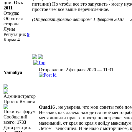
ции:
Окт.
питании) Но чтобы все это запускать - мозгу ну
2011
простое чем все выше перечисленное.
Откуда:
Обратная
(Отредактировано автором: 1 февраля 2020 — 2
сторона
Луны
Репутация:
9
Карма
4
Отправлено: 2 февраля 2020 — 11:31
Yamaliya
Просто Ямалия
Quad16
, не уверена, что мои советы тебе по
Покинул форум
Не знаю, как далеко находится твоё место раб
Сообщений
меня лишили прав за проезд по встречке, мн
всего:
1733
маленький, от края до края я дойду максимум 
Дата рег-ции:
Летом - велосипед. И не надо с моторчиком, к