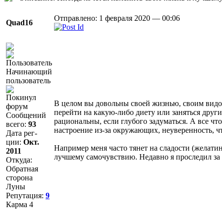
Отправлено: 1 февраля 2020 — 00:06
Quad16
Начинающий
пользователь
Покинул
В целом вы довольны своей жизнью, своим видо
форум
перейти на какую-либо диету или заняться друг
Сообщений
рациональны, если глубого задуматься. А все что
всего:
93
настроение из-за окружающих, неуверенность, чт
Дата рег-
ции:
Окт.
Например меня часто тянет на сладости (желатин
2011
лучшему самочувствию. Недавно я проследил за 
Откуда:
Обратная
сторона
Луны
Репутация:
9
Карма
4