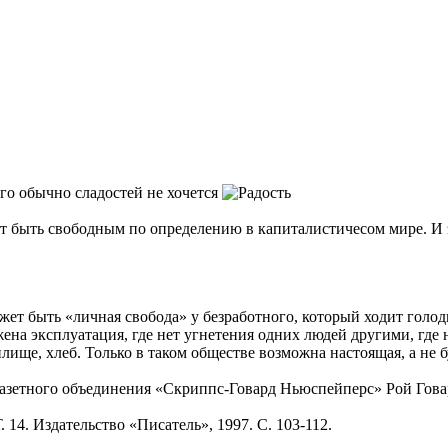
го обычно сладостей не хочется
ет быть свободным по определению в капиталистичесом мире. И э
ожет быть «личная свобода» у безработного, который ходит голо
жена эксплуатация, где нет угнетения одних людей другими, где 
жилище, хлеб. Только в таком обществе возможна настоящая, а не 
газетного объединения «Скриппс-Говард Ньюспейперс» Рой Говар
14. Издательство «Писатель», 1997. С. 103-112.