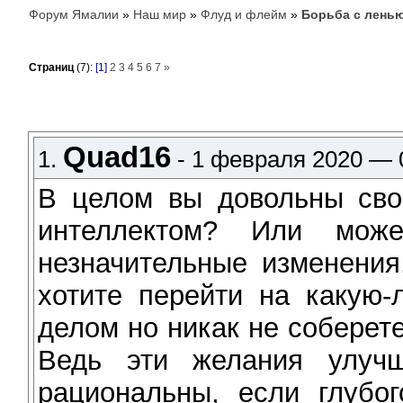
Форум Ямалии
»
Наш мир
»
Флуд и флейм
»
Борьба с ленью
Страниц
(7):
[1]
2
3
4
5
6
7
»
Quad16
1.
- 1 февраля 2020 — 
В целом вы довольны сво
интеллектом? Или мож
незначительные изменения
хотите перейти на какую-
делом но никак не соберет
Ведь эти желания улуч
рациональны, если глубог