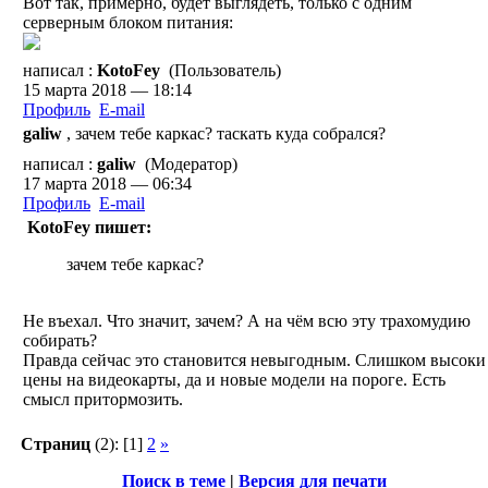
Вот так, примерно, будет выглядеть, только с одним
серверным блоком питания:
написал :
KotoFey
(Пользователь)
15 марта 2018 — 18:14
Профиль
E-mail
galiw
, зачем тебе каркас? таскать куда собрался?
написал :
galiw
(Модератор)
17 марта 2018 — 06:34
Профиль
E-mail
KotoFey пишет:
зачем тебе каркас?
Не въехал. Что значит, зачем? А на чём всю эту трахомудию
собирать?
Правда сейчас это становится невыгодным. Слишком высоки
цены на видеокарты, да и новые модели на пороге. Есть
смысл притормозить.
Страниц
(2):
[1]
2
»
Поиск в теме
|
Версия для печати