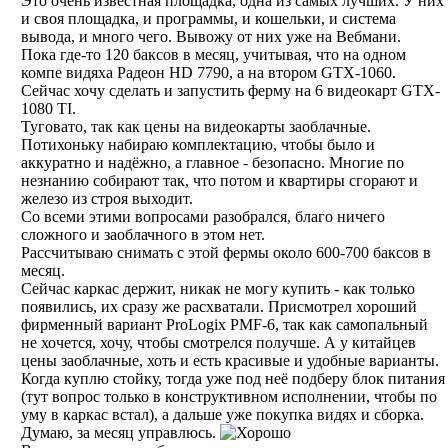
Это очень известная площадка, одна из самых лучших. У них
и своя площадка, и программы, и кошельки, и система
вывода, и много чего. Вывожу от них уже на Вебмани.
Пока где-то 120 баксов в месяц, учитывая, что на одном
компе видяха Радеон HD 7790, а на втором GTX-1060.
Сейчас хочу сделать и запустить ферму на 6 видеокарт GTX-
1080 TI.
Туговато, так как цены на видеокарты заоблачные.
Потихоньку набираю комплектацию, чтобы было и
аккуратно и надёжно, а главное - безопасно. Многие по
незнанию собирают так, что потом и квартиры сгорают и
железо из строя выходит.
Со всеми этими вопросами разобрался, благо ничего
сложного и заоблачного в этом нет.
Рассчитываю снимать с этой фермы около 600-700 баксов в
месяц.
Сейчас каркас держит, никак не могу купить - как только
появились, их сразу же расхватали. Присмотрел хороший
фирменный вариант ProLogix PMF-6, так как самопальный
не хочется, хочу, чтобы смотрелся получше. А у китайцев
цены заоблачные, хоть и есть красивые и удобные варианты.
Когда куплю стойку, тогда уже под неё подберу блок питания
(тут вопрос только в конструктивном исполнении, чтобы по
уму в каркас встал), а дальше уже покупка видях и сборка.
Думаю, за месяц управлюсь.