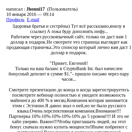
написал :
Jhonni17
(Пользователь)
10 января 2016 — 09:14
Профиль
E-mail
Здоровья братья и сестрёны) Тут всё рассказано,внизу в
ссылке) А пока буду дополнять инфу...
Работаем через русскоязычный сайт, только он даст вам 1
доллар в подарок.Не смотрите что страница выглядит как
продающая страничка.Это спонсор который лично вам даст 1
доллар в подарок.
"Привет, Евгений!
Только на ваш баланс в CryptoBank Int. был начислен
бонусный депозит в сумме $1."- пришло письмо через пару
часов...
Смотрите презентацию до конца и когда зарегистрируетесь
посмотрите вебинар полностью и увидите возможность
майнинга до 400 % в месяц.Компания которая занимается
этим с Эстонии.Я давно знал о ней,но не было русского
языка.Очень перспективная компания.Внимание!!!
Партнерка 10%-10%-10%-10%-10% до 5 уровня!!!! И это не
хайп уверяю. Важно!!!Чтобы приглашать людей, на этот
бонус сначала нужно купить мощности!Иначе побрееют с