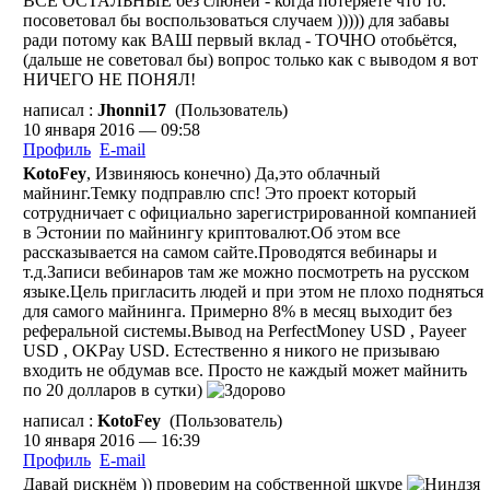
ВСЕ ОСТАЛЬНЫЕ без слюней - когда потеряете что то.
посоветовал бы воспользоваться случаем ))))) для забавы
ради потому как ВАШ первый вклад - ТОЧНО отобьётся,
(дальше не советовал бы) вопрос только как с выводом я вот
НИЧЕГО НЕ ПОНЯЛ!
написал :
Jhonni17
(Пользователь)
10 января 2016 — 09:58
Профиль
E-mail
KotoFey
, Извиняюсь конечно) Да,это облачный
майнинг.Темку подправлю спс! Это проект который
сотрудничает с официально зарегистрированной компанией
в Эстонии по майнингу криптовалют.Об этом все
рассказывается на самом сайте.Проводятся вебинары и
т.д.Записи вебинаров там же можно посмотреть на русском
языке.Цель пригласить людей и при этом не плохо подняться
для самого майнинга. Примерно 8% в месяц выходит без
реферальной системы.Вывод на PerfectMoney USD , Payeer
USD , OKPay USD. Естественно я никого не призываю
входить не обдумав все. Просто не каждый может майнить
по 20 долларов в сутки)
написал :
KotoFey
(Пользователь)
10 января 2016 — 16:39
Профиль
E-mail
Давай рискнём )) проверим на собственной шкуре