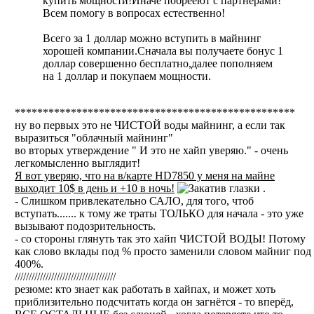
купить мощности!Иначе побрееют с партнерами!
Всем помогу в вопросах естественно!
Всего за 1 доллар можно вступить в майнинг
хорошей компании.Сначала вы получаете бонус 1
доллар совершенно бесплатно,далее пополняем
на 1 доллар и покупаем мощности.
**************************************************
ну во первых это не ЧИСТОЙ воды майнинг, а если так
выразиться "облачный майнинг"
во вторых утверждение " И это не хайп уверяю." - очень
легкомысленно выглядит!
Я вот уверяю, что на в/карте HD7850 у меня на майне
выходит 10$ в день и +10 в ночь!
.
- Слишком привлекательно САЛО, для того, чтоб
вступать....... к тому же траты ТОЛЬКО для начала - это уже
вызывают подозрительность.
- со стороны глянуть так это хайп ЧИСТОЙ ВОДЫ! Потому
как слово вклады под % просто заменили словом майниг под
400%.
////////////////////////////////////
резюме: кто знает как работать в хайпах, и может хоть
приблизительно подсчитать когда он загнётся - то вперёд,