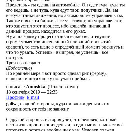
Представь - ты едешь на автомобиле. Он едет туда, куда ты
его ведёшь, а не туда, куда едут твои попутчики. Да, вы
все участники движения, но автомобилем управляешь ты.
Так же и все эти биржи - все участвуют, но управляет тот,
кто запустил этот процесс, ибо кошелёк, питающий
данный процесс, находится в его руках.
Ну а поскольку процесс относительно вялотекущий
(кроме моментов интенсивный вливаний и изъятий
средств), то есть шанс в определённый момент рискнуть и
что-то урвать. Успеешь - выиграл, не успеешь - всё
потерял.
Третьего не дано.
(Добавление)
По крайней мере я вот просто сделал риг (ферму),
включил и потихоньку получаю прибыль.
написал :
Antoshka
(Пользователь)
18 сентября 2019 — 22:33
Профиль
E-mail
galiw
, с одной стороны, куда ни вложи деньги - их
сохранность от тебя не зависит.
С другой стороны, история учит, что человек, который
всю жизнь просто копит деньги, в один момент может всё
потерять и остаться вообще ни с чем. Человек должен