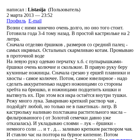
написал :
Listasija
(Пользователь)
2 марта 2013 — 23:52
Профиль
E-mail
Возни с ними конечно очень долго, но оно того стоит.
Готовила года 3-4 тому назад. В простой кастрюльке на 2
литра.
Сначала отделяю ёршиков , размеров со средний палец -
самых икряных. Остальных скармливаю котам. Промываю
в проточной воде
На левую руку одеваю перчатку х.б. с пупырышками-
ёршики очень колючие и скользкие. В правую руку беру
кухонные ножницы. Сначала срезаю у ершей плавники и
хвосты - самое колючее. Потом, самое ювелирное - надо
сделать аккуратненько надрез ножницами со стороны
хребта на брюшко, и ножницами подцепить кишки и
вытянуть их. При этом вся икра остаётся внутри тушки.
Режу много лука. Завариваю крепкий раствор чая ,
подойдёт любой, но только не в пакетиках- литр. В
кастрюльку наливаю полстакана растительного масла –
фильтрованного ( от Золотой семечки давно уже
отказалась). И укладываю слоями – лук – ёршики -
немного соли … и т . д… заливаю крепким раствором чая.
И ставлю час на полтора на бурное кипение. Потом