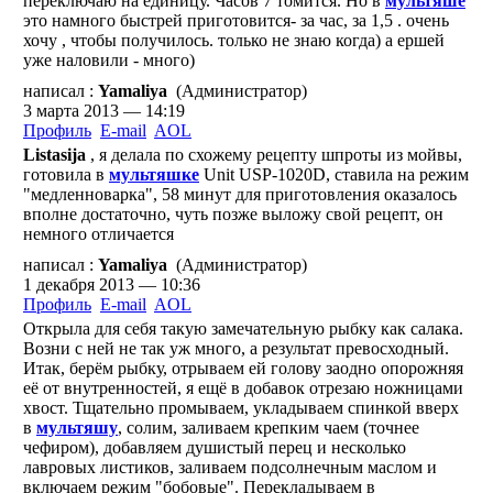
переключаю на единицу. Часов 7 томится. Но в
мультяше
это намного быстрей приготовится- за час, за 1,5 . очень
хочу , чтобы получилось. только не знаю когда) а ершей
уже наловили - много)
написал :
Yamaliya
(Администратор)
3 марта 2013 — 14:19
Профиль
E-mail
AOL
Listasija
, я делала по схожему рецепту шпроты из мойвы,
готовила в
мультяшке
Unit USP-1020D, ставила на режим
"медленноварка", 58 минут для приготовления оказалось
вполне достаточно, чуть позже выложу свой рецепт, он
немного отличается
написал :
Yamaliya
(Администратор)
1 декабря 2013 — 10:36
Профиль
E-mail
AOL
Открыла для себя такую замечательную рыбку как салака.
Возни с ней не так уж много, а результат превосходный.
Итак, берём рыбку, отрываем ей голову заодно опорожняя
её от внутренностей, я ещё в добавок отрезаю ножницами
хвост. Тщательно промываем, укладываем спинкой вверх
в
мультяшу
, солим, заливаем крепким чаем (точнее
чефиром), добавляем душистый перец и несколько
лавровых листиков, заливаем подсолнечным маслом и
включаем режим "бобовые". Перекладываем в