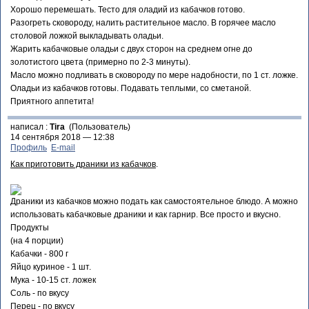
Хорошо перемешать. Тесто для оладий из кабачков готово.
Разогреть сковороду, налить растительное масло. В горячее масло
столовой ложкой выкладывать оладьи.
Жарить кабачковые оладьи с двух сторон на среднем огне до
золотистого цвета (примерно по 2-3 минуты).
Масло можно подливать в сковороду по мере надобности, по 1 ст. ложке.
Оладьи из кабачков готовы. Подавать теплыми, со сметаной.
Приятного аппетита!
написал :
Tira
(Пользователь)
14 сентября 2018 — 12:38
Профиль
E-mail
Как приготовить драники из кабачков
.
Драники из кабачков можно подать как самостоятельное блюдо. А можно
использовать кабачковые драники и как гарнир. Все просто и вкусно.
Продукты
(на 4 порции)
Кабачки - 800 г
Яйцо куриное - 1 шт.
Мука - 10-15 ст. ложек
Соль - по вкусу
Перец - по вкусу