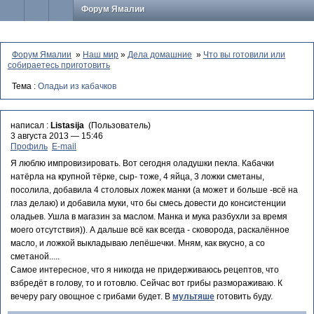
Форум Ямалии
Форум Ямалии
»
Наш мир
»
Дела домашние
»
Что вы готовили или
собираетесь приготовить
Тема :
Оладьи из кабачков
написал :
Listasija
(Пользователь)
3 августа 2013 — 15:46
Профиль
E-mail
Я люблю импровизировать. Вот сегодня оладушки пекла. Кабачки
натёрла на крупной тёрке, сыр- тоже, 4 яйца, 3 ложки сметаны,
посолила, добавила 4 столовых ложек манки (а может и больше -всё на
глаз делаю) и добавила муки, что бы смесь довести до консистенции
оладьев. Ушла в магазин за маслом. Манка и мука разбухли за время
моего отсутствия)). А дальше всё как всегда - сковорода, раскалённое
масло, и ложкой выкладываю лепёшечки. Мням, как вкусно, а со
сметаной.....
Самое интересное, что я никогда не придерживаюсь рецептов, что
взбредёт в голову, то и готовлю. Сейчас вот грибы размораживаю. К
вечеру рагу овощное с грибами будет. В
мультяше
готовить буду.