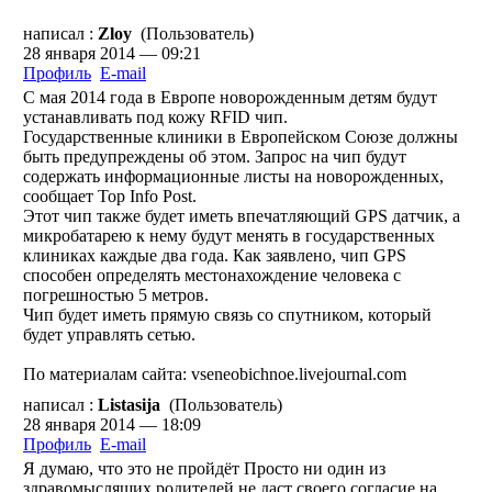
написал :
Zloy
(Пользователь)
28 января 2014 — 09:21
Профиль
E-mail
С мая 2014 года в Европе новорожденным детям будут
устанавливать под кожу RFID чип.
Государственные клиники в Европейском Союзе должны
быть предупреждены об этом. Запрос на чип будут
содержать информационные листы на новорожденных,
сообщает Top Info Post.
Этот чип также будет иметь впечатляющий GPS датчик, а
микробатарею к нему будут менять в государственных
клиниках каждые два года. Как заявлено, чип GPS
способен определять местонахождение человека с
погрешностью 5 метров.
Чип будет иметь прямую связь со спутником, который
будет управлять сетью.
По материалам сайта: vseneobichnoe.livejournal.com
написал :
Listasija
(Пользователь)
28 января 2014 — 18:09
Профиль
E-mail
Я думаю, что это не пройдёт Просто ни один из
здравомыслящих родителей не даст своего согласие на