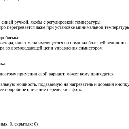
7
 синей ручкой, якобы с регулировкой температуры.
тро перегревается даже при установке минимальной температуры
проблемы:
нсатора, или замена имеющегося на номинал большей величины
ора во времязадающей цепи управления симистором
ика
 поэтому применил свой вариант, может кому пригодится.
мальную мощность, подаваемую на нагреватель и добавил кнопку
ее подробное описание переделки с фото.
ных: 0, скрытых: 0)