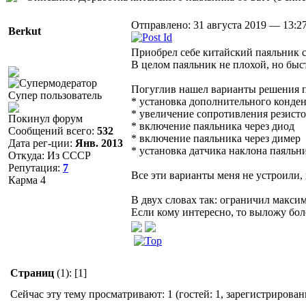
Отправлено: 31 августа 2019 — 13:2
Berkut
Приобрел себе китайский паяльник с
В целом паяльник не плохой, но быс
Погуглив нашел варианты решения 
Супер пользователь
* установка дополнительного конде
* увеличение сопротивления резист
Покинул форум
* включение паяльника через диод
Сообщений всего:
532
* включение паяльника через димер
Дата рег-ции:
Янв. 2013
* установка датчика наклона паяльн
Откуда: Из СССР
Репутация:
7
Все эти варианты меня не устроили,
Карма
4
В двух словах так: ограничил макси
Если кому интересно, то выложу бол
Страниц
(1):
[1]
Сейчас эту тему просматривают: 1 (гостей: 1, зарегистрирован