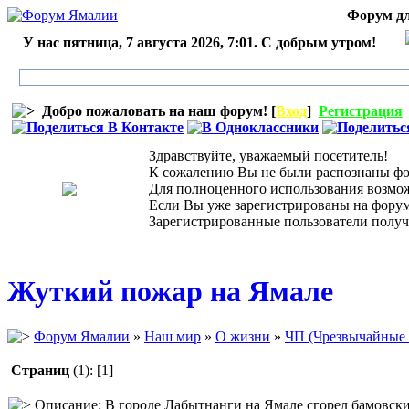
Форум дл
У нас пятница, 7 августа 2026, 7:01. С добрым утром!
Добро пожаловать на наш форум! [
Вход
]
Регистрация
Здравствуйте, уважаемый посетитель!
К сожалению Вы не были распознаны фор
Для полноценного использования возможн
Если Вы уже зарегистрированы на форуме,
Зарегистрированные пользователи получ
Жуткий пожар на Ямале
Форум Ямалии
»
Наш мир
»
О жизни
»
ЧП (Чрезвычайные 
Страниц
(1):
[1]
Описание: В городе Лабытнанги на Ямале сгорел бамовск