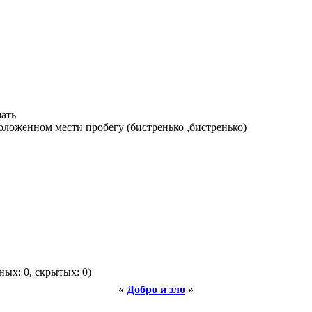
шать
положенном мести пробегу (бистренько ,бистренько)
ных: 0, скрытых: 0)
«
Добро и зло
»