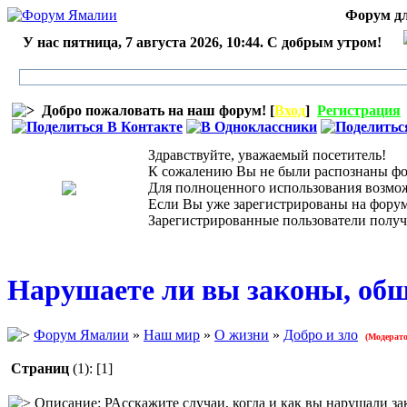
Форум дл
У нас пятница, 7 августа 2026, 10:44. С добрым утром!
Добро пожаловать на наш форум! [
Вход
]
Регистрация
Здравствуйте, уважаемый посетитель!
К сожалению Вы не были распознаны фор
Для полноценного использования возможн
Если Вы уже зарегистрированы на форуме,
Зарегистрированные пользователи получ
Нарушаете ли вы законы, об
Форум Ямалии
»
Наш мир
»
О жизни
»
Добро и зло
(Модерат
Страниц
(1):
[1]
Описание: РАсскажите случаи, когда и как вы нарушали з