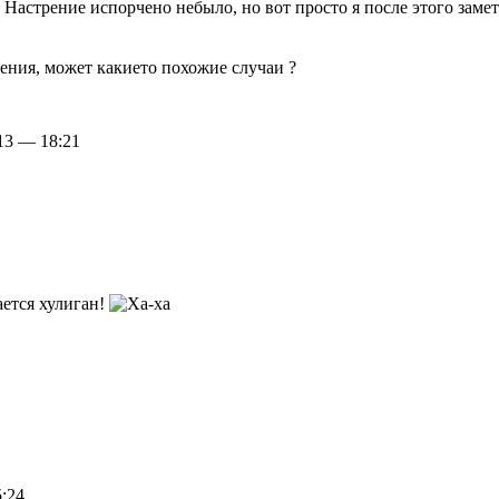
е. Настрение испорчено небыло, но вот просто я после этого замет
ения, может какието похожие случаи ?
13 — 18:21
ается хулиган!
:24