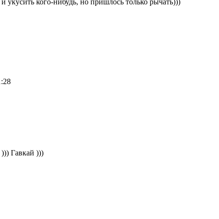
 и укусить кого-нибудь, но пришлось только рычать)))
:28
)) Гавкай )))