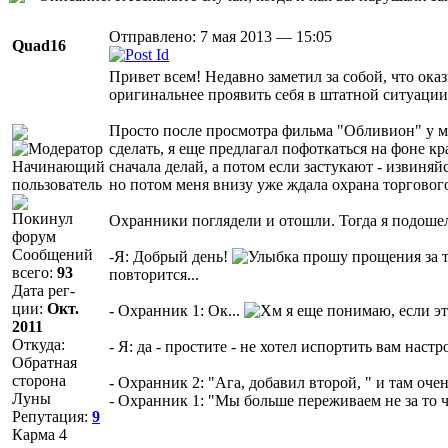
Отправлено: 7 мая 2013 — 15:05
Quad16
Привет всем! Недавно заметил за собой, что ока
оригинальнее проявить себя в штатной ситуации.
Просто после просмотра фильма "Обливион" у мен
сделать, я еще предлагал пофоткаться на фоне кр
Начинающий
сначала делай, а потом если застукают - извиняйс
пользователь
но потом меня внизу уже ждала охрана торгового
Покинул
Охранники поглядели и отошли. Тогда я подошел
форум
Сообщений
-Я: Добрый день!
прошу прощения за то
всего:
93
повторится...
Дата рег-
ции:
Окт.
- Охранник 1: Ок...
я еще понимаю, если это
2011
Откуда:
- Я: да - простите - не хотел испортить вам нас
Обратная
сторона
- Охранник 2: "Ага, добавил второй, " и там оче
Луны
- Охранник 1: "Мы больше переживаем не за то чт
Репутация:
9
Карма
4