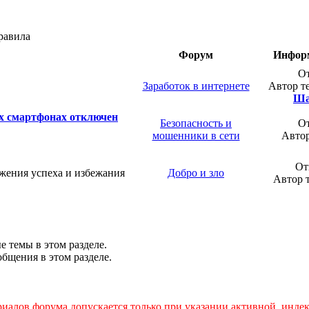
равила
Форум
Информ
От
Заработок в интернете
Автор т
Ша
 их смартфонах отключен
Безопасность и
От
мошенники в сети
Авто
От
ижения успеха и избежания
Добро и зло
Автор 
е темы в этом разделе.
общения в этом разделе.
иалов форума допускается только при указании активной, инде