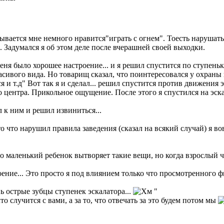
зывается мне немного нравится"играть с огнем". Тоесть нарушать
 Задумался я об этом деле после вчерашней своей выходки.
я было хорошее настроение... и я решил спустится по ступеньк
асивого вида. Но товарищ сказал, что поинтересовался у охраны и
я и т.д" Вот так я и сделал... решил спустится против движения 
 центра. Прикольное ощущение. После этого я спустился на эскал
 к ним и решил извиниться...
 что нарушил правила заведения (сказал на всякий случай) я вов
 маленький ребенок вытворяет такие вещи, но когда взрослый чел
троение... Это просто я под влиянием только что просмотренного ф
нь острые зубцы ступенек эскалатора...
"
о случится с вами, а за то, что отвечать за это будем потом мы