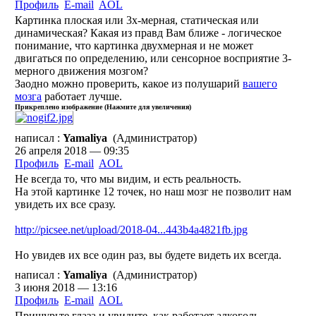
Профиль
E-mail
AOL
Картинка плоская или 3x-мерная, статическая или
динамическая? Какая из правд Вам ближе - логическое
понимание, что картинка двухмерная и не может
двигаться по определению, или сенсорное восприятие 3-
мерного движения мозгом?
Заодно можно проверить, какое из полушарий
вашего
мозга
работает лучше.
Прикреплено изображение (Нажмите для увеличения)
написал :
Yamaliya
(Администратор)
26 апреля 2018 — 09:35
Профиль
E-mail
AOL
Не всегда то, что мы видим, и есть реальность.
На этой картинке 12 точек, но наш мозг не позволит нам
увидеть их все сразу.
http://picsee.net/upload/2018-04...443b4a4821fb.jpg
Но увидев их все один раз, вы будете видеть их всегда.
написал :
Yamaliya
(Администратор)
3 июня 2018 — 13:16
Профиль
E-mail
AOL
Прищурьте глаза и увидите, как работает алкоголь