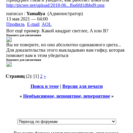
http://picsee.net/upload/2018-06...fba6fd1dbbd9.png
написал :
Yamaliya
(Администратор)
13 мая 2021 — 04:00
Профиль
E-mail
AOL
Вот ещё пример. Какой квадрат светлее, A или B?
Нажмите для увеличения
Вы не поверите, но они абсолютно одинакового цвета...
Для доказательства этого выкладываю вам гифку, которая
поможет вам в этом убедиться
Нажмите для увеличения
Страниц
(2):
[1]
2
»
Поиск в теме
|
Версия для печати
«
Необъяснимое, непонятное, невероятное
»