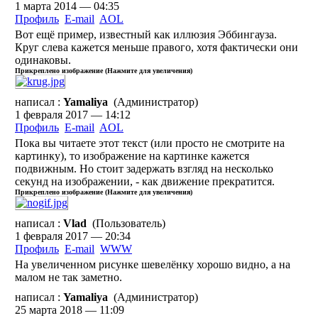
1 марта 2014 — 04:35
Профиль
E-mail
AOL
Вот ещё пример, известный как иллюзия Эббингауза.
Круг слева кажется меньше правого, хотя фактически они
одинаковы.
Прикреплено изображение (Нажмите для увеличения)
написал :
Yamaliya
(Администратор)
1 февраля 2017 — 14:12
Профиль
E-mail
AOL
Пока вы читаете этот текст (или просто не смотрите на
картинку), то изображение на картинке кажется
подвижным. Но стоит задержать взгляд на несколько
секунд на изображении, - как движение прекратится.
Прикреплено изображение (Нажмите для увеличения)
написал :
Vlad
(Пользователь)
1 февраля 2017 — 20:34
Профиль
E-mail
WWW
На увеличенном рисунке шевелёнку хорошо видно, а на
малом не так заметно.
написал :
Yamaliya
(Администратор)
25 марта 2018 — 11:09