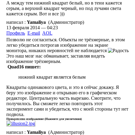
А между тем нижний квадрат белый, но в тени кажется
серым, а верхний квадрат черный, но под лучами света
кажется серым. Вот и все )))
написал :
Yamaliya
(Администратор)
13 февраля 2014 — 04:23
Профиль
E-mail
AOL
Позволю не согласиться. Объекты не трёхмерные, в этом
легко убедиться потрогав изображение на экране
монитора, никаких неровностей не наблюдается
Это наш мозг нас обманывает, заставляя видеть
изображение трёхмерным.
Quad16 пишет:
нижний квадрат является белым
Квадраты одинакового цвета, и это я сейчас докажу. Я
беру это изображение и открываю его в графическом
редакторе. Центральную часть вырезаю. Смотрите, что
получилось. Вы сможете легко повторить этот
эксперимент сами и убедиться, что с моей стороны тут нет
подвоха.
Прикреплено изображение (Нажмите для увеличения)
написал :
Yamaliya
(Администратор)