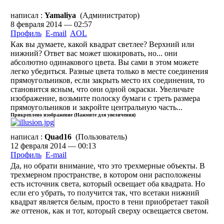
написал :
Yamaliya
(Администратор)
8 февраля 2014 — 02:57
Профиль
E-mail
AOL
Как вы думаете, какой квадрат светлее? Верхний или
нижний? Ответ вас может шокировать, но... они
абсолютно одинакового цвета. Вы сами в этом можете
легко убедиться. Разные цвета только в месте соединения
прямоугольников, если закрыть место их соединения, то
становится ясным, что они одной окраски. Увеличьте
изображение, возьмите полоску бумаги с треть размера
прямоугольников и закройте центральную часть...
Прикреплено изображение (Нажмите для увеличения)
написал :
Quad16
(Пользователь)
12 февраля 2014 — 00:13
Профиль
E-mail
Да, но обрати внимание, что это трехмерные объекты. В
трехмерном пространстве, в котором они расположены
есть источник света, который освещает оба квадрата. Но
если его убрать, то получится так, что всетаки нижний
квадрат является белым, просто в тени приобретает такой
же оттенок, как и тот, который сверху освещается светом.