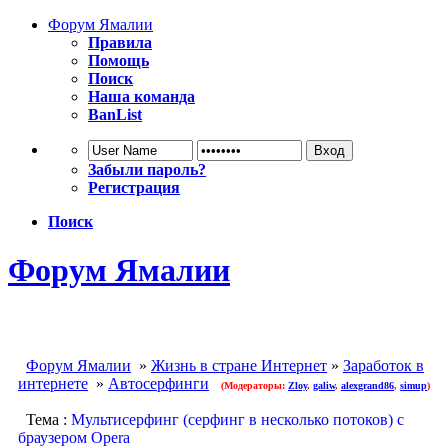
Форум Ямалии
Правила
Помощь
Поиск
Наша команда
BanList
Забыли пароль?
Регистрация
Поиск
Форум Ямалии
Форум Ямалии
»
Жизнь в стране Интернет
»
Заработок в
интернете
»
Автосерфинги
(Модераторы:
Zloy
,
galiw
,
alexgrand86
,
simup
)
Тема :
Мультисерфинг (серфинг в несколько потоков) с
браузером Opera