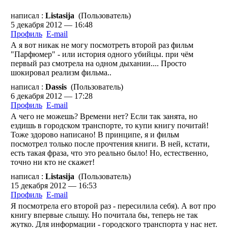
написал :
Listasija
(Пользователь)
5 декабря 2012 — 16:48
Профиль
E-mail
А я вот никак не могу посмотреть второй раз фильм
"Парфюмер" - или история одного убийцы. при чём
первый раз смотрела на одном дыхании.... Просто
шокировал реализм фильма..
написал :
Dassis
(Пользователь)
6 декабря 2012 — 17:28
Профиль
E-mail
А чего не можешь? Времени нет? Если так занята, но
ездишь в городском транспорте, то купи книгу почитай!
Тоже здорово написано! В принципе, я и фильм
посмотрел только после прочтения книги. В ней, кстати,
есть такая фраза, что это реально было! Но, естественно,
точно ни кто не скажет!
написал :
Listasija
(Пользователь)
15 декабря 2012 — 16:53
Профиль
E-mail
Я посмотрела его второй раз - пересилила себя). А вот про
книгу впервые слышу. Но почитала бы, теперь не так
жутко. Для информации - городского транспорта у нас нет.