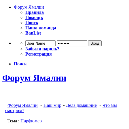
Форум Ямалии
Правила
Помощь
Поиск
Наша команда
BanList
Забыли пароль?
Регистрация
Поиск
Форум Ямалии
Форум Ямалии
»
Наш мир
»
Дела домашние
»
Что мы
смотрим?
Тема :
Парфюмер