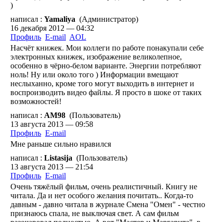
)
написал :
Yamaliya
(Администратор)
16 декабря 2012 — 04:32
Профиль
E-mail
AOL
Насчёт книжек. Мои коллеги по работе понакупали себе
электронных книжек, изображение великолепное,
особенно в чёрно-белом варианте. Энергии потребляют
ноль! Ну или около того ) Информации вмещают
неслыханно, кроме того могут выходить в интернет и
воспроизводить видео файлы. Я просто в шоке от таких
возможностей!
написал :
AM98
(Пользователь)
13 августа 2013 — 09:58
Профиль
E-mail
Мне раньше сильно нравился
написал :
Listasija
(Пользователь)
13 августа 2013 — 21:54
Профиль
E-mail
Очень тяжёлый фильм, очень реалистичный. Книгу не
читала. Да и нет особого желания почитать.. Когда-то
давным - давно читала в журнале Смена "Омен" - честно
признаюсь спала, не выключая свет. А сам фильм