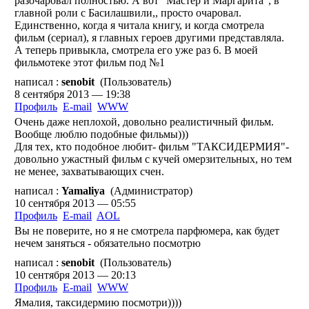
разочаровал полностью. А вот "Мастер и Маргарита", в
главной роли с Басилашвили,, просто очаровал.
Единственно, когда я читала книгу, и когда смотрела
фильм (сериал), я главных героев другими представляла.
А теперь привыкла, смотрела его уже раз 6. В моей
фильмотеке этот фильм под №1
написал :
senobit
(Пользователь)
8 сентября 2013 — 19:38
Профиль
E-mail
WWW
Очень даже неплохой, довольно реалистичный фильм.
Вообще люблю подобные фильмы)))
Для тех, кто подобное любит- фильм "ТАКСИДЕРМИЯ"-
довольно ужастный фильм с кучей омерзительных, но тем
не менее, захватывающих счен.
написал :
Yamaliya
(Администратор)
10 сентября 2013 — 05:55
Профиль
E-mail
AOL
Вы не поверите, но я не смотрела парфюмера, как будет
нечем заняться - обязательно посмотрю
написал :
senobit
(Пользователь)
10 сентября 2013 — 20:13
Профиль
E-mail
WWW
Ямалия, таксидермию посмотри))))