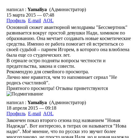
написал :
Yamaliya
(Администратор)
15 марта 2015 — 07:48
Профиль
E-mail
AOL
Основной сюжет авантюрной мелодрамы "Бессмертник"
развивается вокруг простой девушки Нади, химиком по
образованию. Она мечтает создавать новые косметические
средства. Именно ее работа помогает ей встретиться со
своей судьбой – парнем Игорем, в которого она влюблена
была еще со студенческих лет.
В сериале остро подняты вопросы честности и
предательства, закона и совести.
Рекомендую для семейного просмотра.
Лично мне нравится, чем то напоминает сериал "Не
родись счастливой".
Приятного просмотра! Отзывы приветствуются
написал :
Yamaliya
(Администратор)
18 апреля 2015 — 09:18
Профиль
E-mail
AOL
Закончен показ второго сезона под названием "Новая
Надежда". Вот интересно, в титрах он называется "Нова
надю". Моё мнение, что по русски это звучит более
многопланово, не просто новая Надя, но и новая надежда.