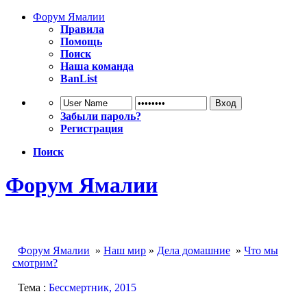
Форум Ямалии
Правила
Помощь
Поиск
Наша команда
BanList
Забыли пароль?
Регистрация
Поиск
Форум Ямалии
Форум Ямалии
»
Наш мир
»
Дела домашние
»
Что мы
смотрим?
Тема :
Бессмертник, 2015