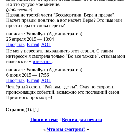
Но это сугубо моё мнение.
(Добавление)
Название третей части "Бессмертник. Вера и правда".
Насчёт правды понятно, а вот насчёт Веры? Это имя или
просто вера от слова верить?
написал :
Yamaliya
(Администратор)
25 апреля 2015 — 13:04
Профиль
E-mail
AOL
Не могу перестать нахваливать этот сериал. С таким
интересом я смотрела только "Во все тяжкие", отзывы мои
надеюсь вам
известны
.
написал :
Yamaliya
(Администратор)
6 июня 2015 — 17:56
Профиль
E-mail
AOL
Четвёртый сезон. "Рай там, где ты". Судя по скорости
происходящих событий, возможно это последний сезон.
Приятного просмотра!
Страниц
(1):
[1]
Поиск в теме
|
Версия для печати
«
Что мы смотрим?
»