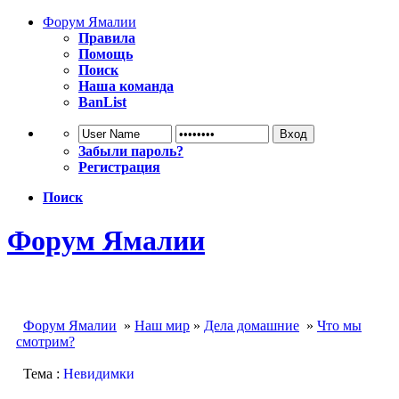
Форум Ямалии
Правила
Помощь
Поиск
Наша команда
BanList
Забыли пароль?
Регистрация
Поиск
Форум Ямалии
Форум Ямалии
»
Наш мир
»
Дела домашние
»
Что мы
смотрим?
Тема :
Невидимки