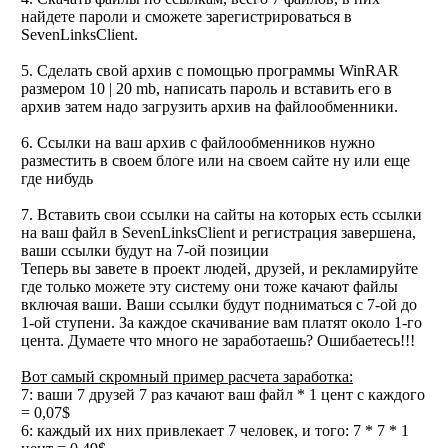
найдете пароли и сможете зарегистрироваться в
SevenLinksClient.
5. Сделать свой архив с помощью программы WinRAR
размером 10 | 20 mb, написать пароль и вставить его в
архив затем надо загрузить архив на файлообменники.
6. Ссылки на ваш архив с файлообменников нужно
разместить в своем блоге или на своем сайте ну или еще
где нибудь
7. Вставить свои ссылки на сайты на которых есть ссылки
на ваш файл в SevenLinksClient и регистрация завершена,
ваши ссылки будут на 7-ой позиции
Теперь вы завете в проект людей, друзей, и рекламируйте
где только можете эту систему они тоже качают файлы
включая ваши. Ваши ссылки будут подниматься с 7-ой до
1-ой ступени. За каждое скачивание вам платят около 1-го
цента. Думаете что много не заработаешь? Ошибаетесь!!!
Вот самый скромный пример расчета заработка:
7: ваши 7 друзей 7 раз качают ваш файл * 1 цент с каждого
= 0,07$
6: каждый их них привлекает 7 человек, и того: 7 * 7 * 1