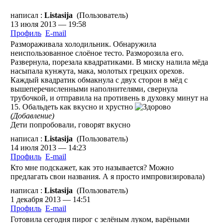
написал :
Listasija
(Пользователь)
13 июля 2013 — 19:58
Профиль
E-mail
Размораживала холодильник. Обнаружила
неиспользованное слоёное тесто. Разморозила его.
Развернула, порезала квадратиками. В миску налила мёда
насыпала кунжута, мака, молотых грецких орехов.
Каждый квадратик обмакнула с двух сторон в мёд с
вышеперечисленными наполнителями, свернула
трубочкой, и отправила на противень в духовку минут на
15. Обальдеть как вкусно и хрустно
(Добавление)
Дети попробовали, говорят вкусно
написал :
Listasija
(Пользователь)
14 июля 2013 — 14:23
Профиль
E-mail
Кто мне подскажет, как это называется? Можно
предлагать свои названия. А я просто импровизировала)
написал :
Listasija
(Пользователь)
1 декабря 2013 — 14:51
Профиль
E-mail
Готовила сегодня пирог с зелёным луком, варёными