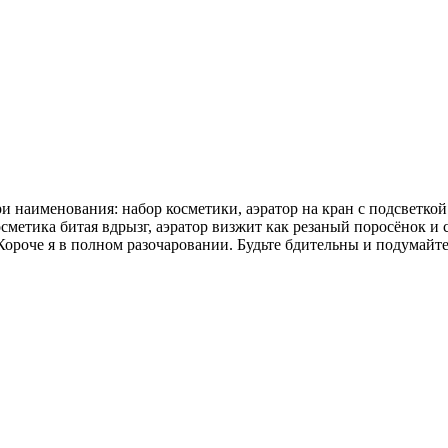
 три наименования: набор косметики, аэратор на кран с подсветк
осметика битая вдрызг, аэратор визжит как резаный поросёнок и 
ороче я в полном разочаровании. Будьте бдительны и подумайте н