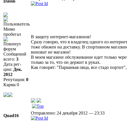
Dassis
Мимо
пробегал
В защиту интернет-магазинов!
Сразу говорю, что я владелец одного из интерне
Покинул
тоже обижен на доставку. В спортивном магазине
форум
виноват не магазин!
Сообщений
В моем магазине обслуживание идет только чере
всего:
3
только за то, что он держит в руках.
Дата рег-
Как говорят: "Паршивая овца, все стадо портит"
ции:
Дек.
2012
Репутация:
0
Карма
0
Отправлено: 24 декабря 2012 — 23:33
Quad16