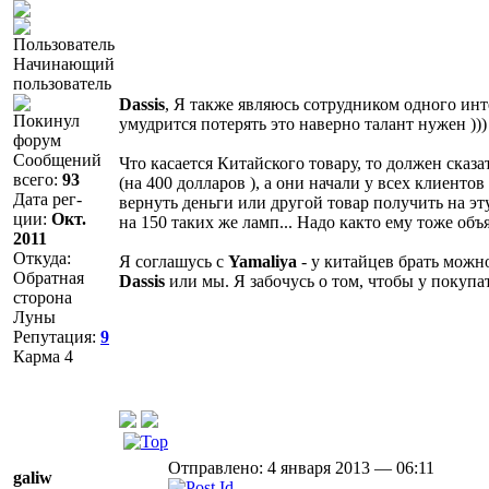
Начинающий
пользователь
Dassis
, Я также являюсь сотрудником одного инт
Покинул
умудрится потерять это наверно талант нужен ))
форум
Сообщений
Что касается Китайского товару, то должен сказ
всего:
93
(на 400 долларов ), а они начали у всех клиенто
Дата рег-
вернуть деньги или другой товар получить на эту
ции:
Окт.
на 150 таких же ламп... Надо както ему тоже объя
2011
Откуда:
Я соглашусь с
Yamaliya
- у китайцев брать можно
Обратная
Dassis
или мы. Я забочусь о том, чтобы у покупат
сторона
Луны
Репутация:
9
Карма
4
Отправлено: 4 января 2013 — 06:11
galiw