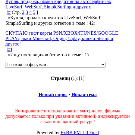
Купля, продажа, обмен кредитов на автосерфингах
LiveSurf, WebSurf, SimpleSurfing и других
[
#
Стр.
2
3
4
5
]
»Купля, продажа кредитов LiveSurf, WebSurf,
SimpleSurfing и других
(ответов в теме : 42)
СКУПАЮ гифт карты PSN/XBOX/ITUNES/GOOGLE
PLAY/, акки Minecraft, Origin, Uplay, ключи Steam, и
другое!
[
#
]
»Ищу поставщиков
(ответов в теме : 1)
Страниц
(1):
[1]
Новый опрос
·
Новая тема
Копирование и использование материалов форума
допускается только при указании активной, индексируемой
ссылки на данный ресурс!
Powered by
ExBB FM 1.0 Final