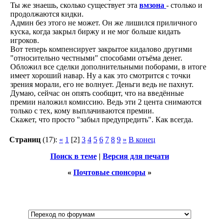
Ты же знаешь, сколько существует эта
вмзона
- столько и
продолжаются кидки.
Админ без этого не может. Он же лишился приличного
куска, когда закрыл биржу и не мог больше кидать
игроков.
Вот теперь компенсирует закрытое кидалово другими
"относительно честными" способами отъёма денег.
Обложил все сделки дополнительными поборами, в итоге
имеет хороший навар. Ну а как это смотрится с точки
зрения морали, его не волнует. Деньги ведь не пахнут.
Думаю, сейчас он опять сообщит, что на введённые
премии наложил комиссию. Ведь эти 2 цента снимаются
только с тех, кому выплачиваются премии.
Скажет, что просто "забыл предупредить". Как всегда.
Страниц
(17):
«
1
[2]
3
4
5
6
7
8
9
»
В конец
Поиск в теме
|
Версия для печати
«
Почтовые спонсоры
»