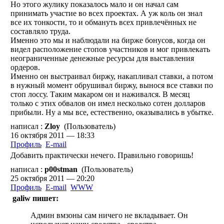
Но этого жулику показалось мало и он начал сам
принимать участие во всех проектах. А уж коль он знал
все их тонкости, то и обмануть всех привлечённых не
составляло труда.
Именно это мы и наблюдали на бирже бонусов, когда он
видел расположение стопов участников и мог привлекать
неограниченные денежные ресурсы для выставления
ордеров.
Именно он выстраивал биржу, накапливал ставки, а потом
в нужный момент обрушивал биржу, вынося все ставки по
стоп лоссу. Таким макаром он и наживался. В месяц
только с этих обвалов он имел несколько сотен долларов
прибыли. Ну а мы все, естественно, оказывались в убытке.
написал :
Zloy
(Пользователь)
16 октября 2011 — 18:33
Профиль
E-mail
Добавить практически нечего. Правильно говоришь!
написал :
p00stman
(Пользователь)
25 октября 2011 — 20:20
Профиль
E-mail
WWW
galiw пишет:
Админ вмзоны сам ничего не вкладывает. Он