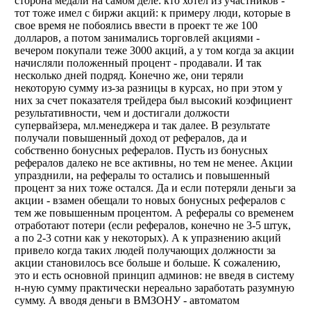
сторона медали на самом деле: кто хотел из участников -
тот тоже имел с биржи акций: к примеру люди, которые в
свое время не побоялись ввести в проект те же 100
долларов, а потом занимались торговлей акциями -
вечером покупали теже 3000 акций, а у том когда за акции
начисляли положенный процент - продавали. И так
несколько дней подряд. Конечно же, они теряли
некоторую сумму из-за разницы в курсах, но при этом у
них за счет показателя трейдера был высокий коэфициент
результативности, чем и достигали должости
супервайзера, мл.менеджера и так далее. В результате
получали повышенный доход от рефералов, да и
собственно бонусных рефералов. Пусть из бонусных
рефералов далеко не все активны, но тем не менее. Акции
упразднили, на рефералы то остались и повышенный
процент за них тоже остался. Да и если потеряли деньги за
акции - взамен обещали то новых бонусных рефералов с
тем же повышенным процентом. А рефералы со временем
отработают потери (если рефералов, конечно не 3-5 штук,
а по 2-3 сотни как у некоторых). А к упразнению акций
привело когда таких людей получающих должности за
акции становилось все больше и больше. К сожалению,
это и есть основной принцип админов: не введя в систему
н-ную сумму практически нереально заработать разумную
сумму. А вводя деньги в ВМЗОНУ - автоматом