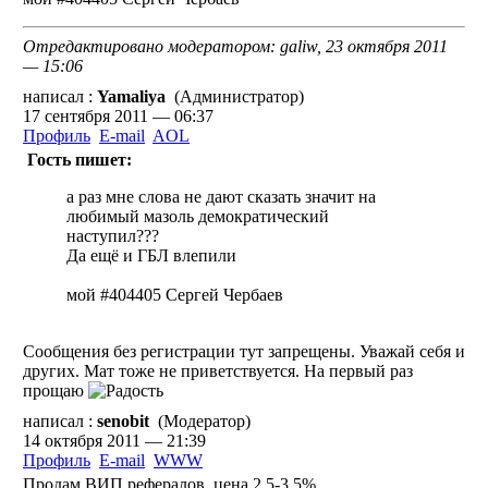
Отредактировано модератором: galiw, 23 октября 2011
— 15:06
написал :
Yamaliya
(Администратор)
17 сентября 2011 — 06:37
Профиль
E-mail
AOL
Гость пишет:
а раз мне слова не дают сказать значит на
любимый мазоль демократический
наступил???
Да ещё и ГБЛ влепили
мой #404405 Сергей Чербаев
Сообщения без регистрации тут запрещены. Уважай себя и
других. Мат тоже не приветствуется. На первый раз
прощаю
написал :
senobit
(Модератор)
14 октября 2011 — 21:39
Профиль
E-mail
WWW
Продам ВИП рефералов, цена 2,5-3,5%.