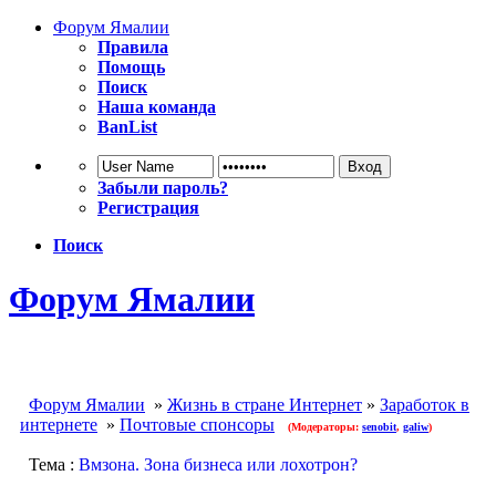
Форум Ямалии
Правила
Помощь
Поиск
Наша команда
BanList
Забыли пароль?
Регистрация
Поиск
Форум Ямалии
Форум Ямалии
»
Жизнь в стране Интернет
»
Заработок в
интернете
»
Почтовые спонсоры
(Модераторы:
senobit
,
galiw
)
Тема :
Вмзона. Зона бизнеса или лохотрон?