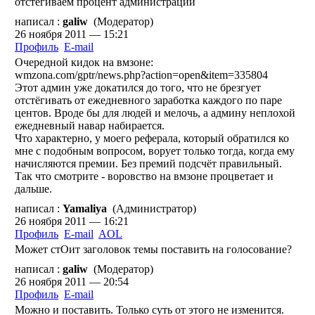
отстегиваем процент администрации
написал :
galiw
(Модератор)
26 ноября 2011 — 15:21
Профиль
E-mail
Очередной кидок на вмзоне:
wmzona.com/gptr/news.php?action=open&item=335804
Этот админ уже докатился до того, что не брезгует
отстёгивать от ежедневного заработка каждого по паре
центов. Вроде бы для людей и мелочь, а админу неплохой
ежедневный навар набирается.
Что характерно, у моего реферала, который обратился ко
мне с подобным вопросом, ворует только тогда, когда ему
начисляются премии. Без премий подсчёт правильный.
Так что смотрите - воровство на вмзоне процветает и
дальше.
написал :
Yamaliya
(Администратор)
26 ноября 2011 — 16:21
Профиль
E-mail
AOL
Может стОит заголовок темы поставить на голосование?
написал :
galiw
(Модератор)
26 ноября 2011 — 20:54
Профиль
E-mail
Можно и поставить. Только суть от этого не изменится.