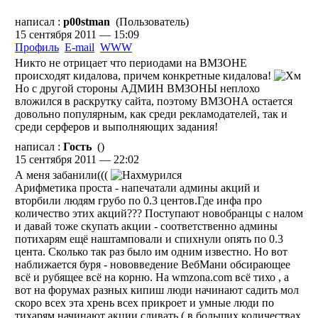
написал :
p00stman
(Пользователь)
15 сентября 2011 — 15:09
Профиль
E-mail
WWW
Никто не отрицает что периодами на ВМЗОНЕ
происходят кидалова, причем конкретные кидалова!
Но с другой стороны АДМИН ВМЗОНЫ неплохо
вложился в раскрутку сайта, поэтому ВМЗОНА остается
довольно популярным, как среди рекламодателей, так и
среди серферов и выполняющих задания!
написал :
Гость
()
15 сентября 2011 — 22:02
А меня забанили(((
Арифметика проста - напечатали админы акций и
вторбили людям грубо по 0.3 центов.Где инфа про
количество этих акций??? Поступают новобранцы с налом
и давай тоже скупать акции - соответственно админы
потихарям ещё наштамповали и спихнули опять по 0.3
цента. Сколько так раз было им одним известно. Но вот
наближается буря - нововведение ВебМани обсирающее
всё и рубящее всё на корню. На wmzona.com всё тихо , а
вот на форумах разных кипиш люди начинают садить мол
скоро всех эта хрень всех прикроет и умные люди по
тихарям начинают акции сливать ( в больших количествах