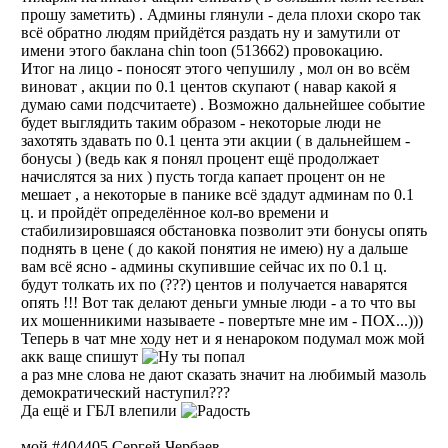
прошу заметить) . Админы глянули - дела плохи скоро так
всё обратно людям прийдётся раздать ну и замутили от
имени этого баклана chin toon (513662) провокацию.
Итог на лицо - поносят этого чепушилу , мол он во всём
виноват , акции по 0.1 центов скупают ( навар какой я
думаю сами подсчитаете) . Возможно дальнейшее событие
будет выглядить таким образом - некоторые люди не
захотять здавать по 0.1 цента эти акции ( в дальнейшем -
бонусы ) (ведь как я понял процент ещё продолжает
начислятся за них ) пусть тогда капает процент он не
мешает , а некоторые в панике всё здадут админам по 0.1
ц. и пройдёт определённое кол-во времени и
стабилизировшаяся обстановка позволит эти бонусы опять
поднять в цене ( до какой понятия не имею) ну а дальше
вам всё ясно - админы скупившие сейчас их по 0.1 ц.
будут толкать их по (???) центов и получается наварятся
опять !!! Вот так делают деньги умные люди - а то что вы
их мошенникими называете - повертьте мне им - ПОХ...)))
Теперь в чат мне ходу нет и я ненароком подумал мож мой
акк ваще спишут
а раз мне слова не дают сказать значит на любимый мазоль
демократический наступил???
Да ещё и ГБЛ влепили
мой #404405 Сергей Чербаев