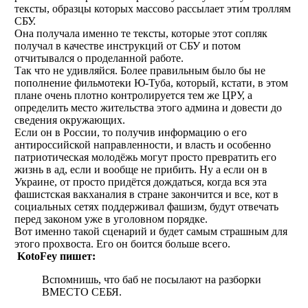
тексты, образцы которых массово рассылает этим троллям
СБУ.
Она получала именно те тексты, которые этот сопляк
получал в качестве инструкций от СБУ и потом
отчитывался о проделанной работе.
Так что не удивляйся. Более правильным было бы не
пополнение фильмотеки Ю-Туба, который, кстати, в этом
плане очень плотно контролируется тем же ЦРУ, а
определить место жительства этого админа и довести до
сведения окружающих.
Если он в России, то получив информацию о его
антироссийской направленности, и власть и особенно
патриотическая молодёжь могут просто превратить его
жизнь в ад, если и вообще не прибить. Ну а если он в
Украине, от просто придётся дождаться, когда вся эта
фашистская вакханалия в стране закончится и все, кот в
социальных сетях поддерживал фашизм, будут отвечать
перед законом уже в уголовном порядке.
Вот именно такой сценарий и будет самым страшным для
этого прохвоста. Его он боится больше всего.
KotoFey пишет:
Вспомнишь, что баб не посылают на разборки
ВМЕСТО СЕБЯ.