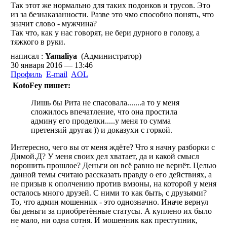
Так этот же нормально для таких подонков и трусов. Это
из за безнаказанности. Разве это чмо способно понять, что
значит слово - мужчина?
Так что, как у нас говорят, не бери дурного в голову, а
тяжкого в руки.
написал :
Yamaliya
(Администратор)
30 января 2016 — 13:46
Профиль
E-mail
AOL
KotoFey пишет:
Лишь бы Рита не спасовала.......а то у меня
сложилось впечатление, что она простила
админу его проделки.....у меня то сумма
претензий другая )) и доказухи с горкой.
Интересно, чего вы от меня ждёте? Что я начну разборки с
Димой.Д? У меня своих дел хватает, да и какой смысл
ворошить прошлое? Деньги он всё равно не вернёт. Целью
данной темы считаю рассказать правду о его действиях, а
не призыв к ополчению против вмзоны, на которой у меня
осталось много друзей. С ними то как быть, с друзьями?
То, что админ мошенник - это однозначно. Иначе вернул
бы деньги за приобретённые статусы. А куплено их было
не мало, ни одна сотня. И мошенник как преступник,