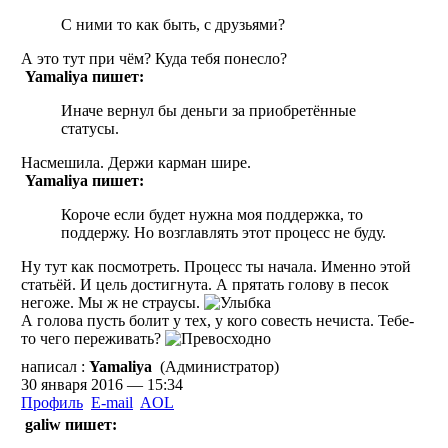
С ними то как быть, с друзьями?
А это тут при чём? Куда тебя понесло?
Yamaliya пишет:
Иначе вернул бы деньги за приобретённые
статусы.
Насмешила. Держи карман шире.
Yamaliya пишет:
Короче если будет нужна моя поддержка, то
поддержу. Но возглавлять этот процесс не буду.
Ну тут как посмотреть. Процесс ты начала. Именно этой
статьёй. И цель достигнута. А прятать голову в песок
негоже. Мы ж не страусы.
А голова пусть болит у тех, у кого совесть нечиста. Тебе-
то чего переживать?
написал :
Yamaliya
(Администратор)
30 января 2016 — 15:34
Профиль
E-mail
AOL
galiw пишет: