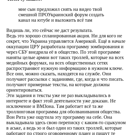
мне сын предложил снять на видео твой
смешной ПРОУкраинский форум создать
канал на ютубе и выложить всё там
Видишь ли, это сейчас не даст результата.
Ведь это хорошо спланированная акция. Ни для кого не
секрет, что Украина управляется Америкой. Ещё в начале
оккупации ЦРУ разработала программу зомбирования и
через СБУ внедрила её в общество. По этой программе
наняты целые армии вот таких троллей, которые на всех
медийных форумах, на всех общественных сетях
распространяют нужную информацию в нужном ключе.
Все они, можно сказать, находятся на службе. Они
получают рассылки с заданиями, где, когда и что писать.
получают примерные тексты, на которые должны
ориентироваться.
Эти задания и тексты уже не раз выкладывались в
интернете и факт этой деятельности уже доказан. Не
исключение и ВМЗона. Там работает всё та же
троллинговая программа для оболванивания общества.
Вон Рита уже ощутила эту программу на себе. Она
выкладывала здесь свою переписку с каким-то сцыкуном
в аське, а ведь эо и был один из таких троллей, которые
работают по строго оговоренному плану и пишут те