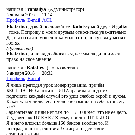
написал :
Yamaliya
(Администратор)
5 января 2016 — 11:14
Профиль
E-mail
AOL
Ekaterina
, давай поспокойнее.
KotoFey
мой друг. И
galiw
, тоже. Попрошу к моим друзьям относиться уважительно.
Да, вы на сайте мошенника модератор, но тут вы у меня в
гостях.
(Добавление)
Ekaterina
, и не надо обижаться, все мы люди, и имеем
право на своё мнение
написал :
KotoFey
(Пользователь)
5 января 2016 — 20:32
Профиль
E-mail
Я лишь преподал урок модерирования, причём
БЕСПЛАТНО.а писать ТИПАправила и под них
подгонять каждый случай это удел слабых верой и духом.
Какая ж там личка если модер возомнил из себя хз знает,
что?
Зарабатываю я или нет там по 1-5-10 в мес- это не её дело.
И удалят акк НИКАКИХ тому причин НЕ БЫЛО.
Я в него вложил больше 160 баксов вообще то. И
пострадал не от действия 3х лиц, а от действий
администрации.