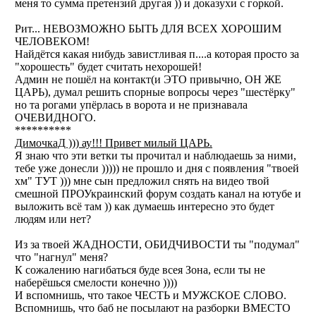
меня то сумма претензий другая )) и доказухи с горкой.
Рит... НЕВОЗМОЖНО БЫТЬ ДЛЯ ВСЕХ ХОРОШИМ
ЧЕЛОВЕКОМ!
Найдётся какая нибудь завистливая п....а которая просто за
"хорошесть" будет считать нехорошей!
Админ не пошёл на контакт(и ЭТО привычно, ОН ЖЕ
ЦАРЬ), думал решить спорные вопросы через "шестёрку"
но та рогами упёрлась в ворота и не признавала
ОЧЕВИДНОГО.
**********
ДимочкаД ))) ау!!! Привет милый ЦАРЬ.
Я знаю что эти ветки ты прочитал и наблюдаешь за ними,
тебе уже донесли ))))) не прошло и дня с появления "твоей
хм" ТУТ ))) мне сын предложил снять на видео твой
смешной ПРОУкраинский форум создать канал на ютубе и
выложить всё там )) как думаешь интересно это будет
людям или нет?
Из за твоей ЖАДНОСТИ, ОБИДЧИВОСТИ ты "подумал"
что "нагнул" меня?
К сожалению нагибаться буде всея Зона, если ты не
наберёшься смелости конечно ))))
И вспомнишь, что такое ЧЕСТЬ и МУЖСКОЕ СЛОВО.
Вспомнишь, что баб не посылают на разборки ВМЕСТО