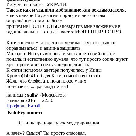
Их у меня просто - УКРАЛИ!
Так же как и удалили моё задание как рекламодателя,
ещё в январе 15г, хотя ни порно, ни чего то там
запрещённого там не было.
причём не ПОЛНОСТЬЮ возвратив мне вложенные в
задание деньги....это называется МОШЕННИЧЕСТВО.
Кате конечно + за то, что осмелилась тут хоть как то
оправдываться, и админа защищать.
Молодец. Но суть вопроса и моих претензий она не
поняла, и естественно думала, что тут просто сопли жуют.
Зря.. противника нельзя недооценивать!
К стати неплохая аватара получилась у Инны
Кривко(1424151) для Кати, спасибо ей за это.
Жаль, что блефовать пока плохо у них
получается......расклад не тот!
написал :
galiw
(Модератор)
5 января 2016 — 22:36
Профиль
E-mail
KotoFey пишет:
Я лишь преподал урок модерирования
А зачем? Смысл? Ты просто спасовал.