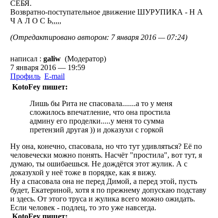
СЕБЯ.
Возвратно-поступательное движение ШУРУПИКА - Н А
Ч А Л О С Ь,,,,,
(Отредактировано автором: 7 января 2016 — 07:24)
написал :
galiw
(Модератор)
7 января 2016 — 19:59
Профиль
E-mail
KotoFey пишет:
Лишь бы Рита не спасовала.......а то у меня
сложилось впечатление, что она простила
админу его проделки.....у меня то сумма
претензий другая )) и доказухи с горкой
Ну она, конечно, спасовала, но что тут удивляться? Её по
человечески можно понять. Насчёт "простила", вот тут, я
думаю, ты ошибаешься. Не дождётся этот жулик. А с
доказухой у неё тоже в порядке, как я вижу.
Ну а спасовала она не перед Димой, а перед этой, пусть
будет, Екатериной, хотя я по прежнему допускаю подставу
и здесь. От этого труса и жулика всего можно ожидать.
Если человек - подлец, то это уже навсегда.
KotoFey пишет: