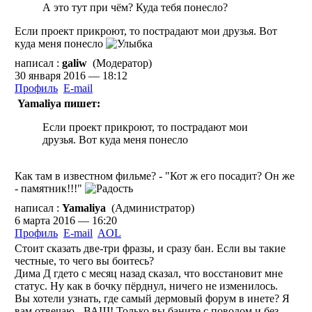
А это тут при чём? Куда тебя понесло?
Если проект прикроют, то пострадают мои друзья. Вот
куда меня понесло
написал :
galiw
(Модератор)
30 января 2016 — 18:12
Профиль
E-mail
Yamaliya пишет:
Если проект прикроют, то пострадают мои
друзья. Вот куда меня понесло
Как там в известном фильме? - "Кот ж его посадит? Он же
- памятник!!!"
написал :
Yamaliya
(Администратор)
6 марта 2016 — 16:20
Профиль
E-mail
AOL
Стоит сказать две-три фразы, и сразу бан. Если вы такие
честные, то чего вы боитесь?
Дима Д гдето с месяц назад сказал, что восстановит мне
статус. Ну как в бочку пёрднул, ничего не изменилось.
Вы хотели узнать, где самый дермовый форум в инете? Я
вам отвечаю - ВАШ! Только вы баните с поводом и без