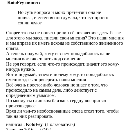
KotoFey пишет:
Но суть вопроса и моих претензий она не
поняла, и естественно думала, что тут просто
сопли жуют.
Скорее это ты не понял причин её появления здесь. Разве
для этого мы здесь писали свои мнения? Это наши мнения
и мы вправе их иметь исходя из собственного жизненного
опыта.
А теперь подумай, кому и зачем понадобилось наши
мнения вот так ставить под сомнение.
Не зря говорят, если что-то происходит, значит это кому-
нибудь нужно.
Вот и подумай, зачем и почему кому-то понадобилось
именно здесь опровергать наши мнения.
Всё очень просто: либо человек не знает о том, что
происходило на самом деле, либо действует с
определённым умыслом.
По моему ты слишком близко к сердцу воспринял
произошедшее.
Вряд ли чьи-то необоснованные слова стоят того, чтобы
так на них реагировать.
написал :
KotoFey
(Пользователь)
7 января 2016 — 07:02