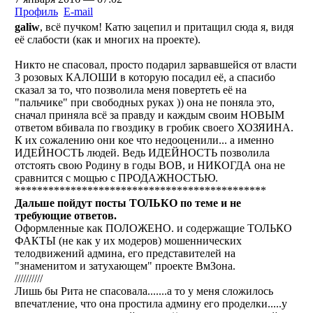
Профиль
E-mail
galiw
, всё пучком! Катю зацепил и притащил сюда я, видя
её слабости (как и многих на проекте).
Никто не спасовал, просто подарил зарвавшейся от власти
3 розовых КАЛОШИ в которую посадил её, а спасибо
сказал за то, что позволила меня повертеть её на
"пальчике" при свободных руках )) она не поняла это,
сначал приняла всё за правду и каждым своим НОВЫМ
ответом вбивала по гвоздику в гробик своего ХОЗЯИНА.
К их сожалению они кое что недооценили... а именно
ИДЕЙНОСТЬ людей. Ведь ИДЕЙНОСТЬ позволила
отстоять свою Родину в годы ВОВ, и НИКОГДА она не
сравнится с мощью с ПРОДАЖНОСТЬЮ.
*********************************************
Дальше пойдут посты ТОЛЬКО по теме и не
требующие ответов.
Оформленные как ПОЛОЖЕНО. и содержащие ТОЛЬКО
ФАКТЫ (не как у их модеров) мошеннических
телодвижений админа, его представителей на
"знаменитом и затухающем" проекте ВмЗона.
//////////
Лишь бы Рита не спасовала.......а то у меня сложилось
впечатление, что она простила админу его проделки.....у