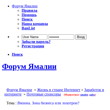
Форум Ямалии
Правила
Помощь
Поиск
Наша команда
BanList
Забыли пароль?
Регистрация
Поиск
Форум Ямалии
Форум Ямалии
»
Жизнь в стране Интернет
»
Заработок в
интернете
»
Почтовые спонсоры
(Модераторы:
senobit
,
galiw
)
Тема :
Вмзона. Зона бизнеса или лохотрон?