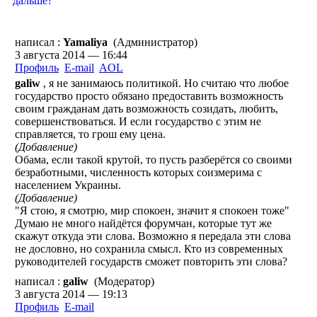
дальше?
написал :
Yamaliya
(Администратор)
3 августа 2014 — 16:44
Профиль
E-mail
AOL
galiw
, я не занимаюсь политикой. Но считаю что любое
государство просто обязано предоставить возможность
своим гражданам дать возможность созидать, любить,
совершенствоваться. И если государство с этим не
справляется, то грош ему цена.
(Добавление)
Обама, если такой крутой, то пусть разберётся со своими
безработными, численность которых соизмерима с
населением Украины.
(Добавление)
"Я стою, я смотрю, мир спокоен, значит я спокоен тоже"
Думаю не много найдётся форумчан, которые тут же
скажут откуда эти слова. Возможно я передала эти слова
не дословно, но сохранила смысл. Кто из современных
руководителей государств сможет повторить эти слова?
написал :
galiw
(Модератор)
3 августа 2014 — 19:13
Профиль
E-mail