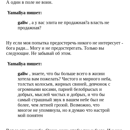
А один в поле не воин.
Yamaliya пишет:
galiw
, а у вас элита не продажная?а власть не
продажная?
Ну если моя попытка предостеречь никого не интересует -
бога ради... Могу и не предостерегать. Только вы
следующие. Не забывай об этом.
Yamaliya пишет:
galiw
, знаете, что бы больше всего в жизни
хотела вам пожелать? Чистого и мирного неба,
толстых колосьев, жирных свиней, девчонок с
огромными косами, парней белобрысых и
добрых, мыслей чистых и добрых, и что бы
самый страшный звук в вашем небе был не
более, чем летней грозой. Возможно, что
многое не упомянула, но я думаю что настрой
мой понятен