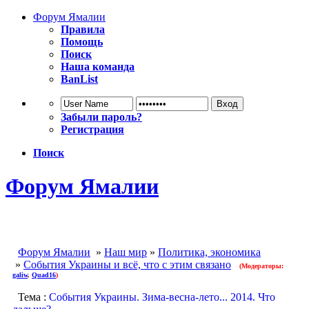
Форум Ямалии
Правила
Помощь
Поиск
Наша команда
BanList
Забыли пароль?
Регистрация
Поиск
Форум Ямалии
Форум Ямалии
»
Наш мир
»
Политика, экономика
»
События Украины и всё, что с этим связано
(Модераторы:
galiw
,
Quad16
)
Тема :
События Украины. Зима-весна-лето... 2014. Что