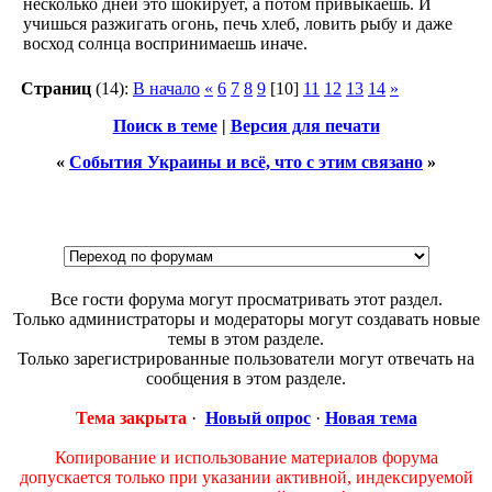
несколько дней это шокирует, а потом привыкаешь. И
учишься разжигать огонь, печь хлеб, ловить рыбу и даже
восход солнца воспринимаешь иначе.
Страниц
(14):
В начало
«
6
7
8
9
[10]
11
12
13
14
»
Поиск в теме
|
Версия для печати
«
События Украины и всё, что с этим связано
»
Все гости форума могут просматривать этот раздел.
Только администраторы и модераторы могут создавать новые
темы в этом разделе.
Только зарегистрированные пользователи могут отвечать на
сообщения в этом разделе.
Тема закрыта
·
Новый опрос
·
Новая тема
Копирование и использование материалов форума
допускается только при указании активной, индексируемой