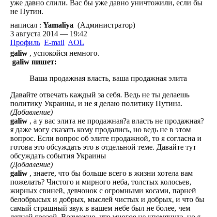
уже давно слили. Вас бы уже давно уничтожили, если бы
не Путин.
написал :
Yamaliya
(Администратор)
3 августа 2014 — 19:42
Профиль
E-mail
AOL
galiw
, успокойся немного.
galiw пишет:
Ваша продажная власть, ваша продажная элита
Давайте отвечать каждый за себя. Ведь не ты делаешь
политику Украины, и не я делаю политику Путина.
(Добавление)
galiw
, а у вас элита не продажная?а власть не продажная?
я даже могу сказать кому продались, но ведь не в этом
вопрос. Если вопрос об элите продажной, то я согласна и
готова это обсуждать это в отдельной теме. Давайте тут
обсуждать события Украины
(Добавление)
galiw
, знаете, что бы больше всего в жизни хотела вам
пожелать? Чистого и мирного неба, толстых колосьев,
жирных свиней, девчонок с огромными косами, парней
белобрысых и добрых, мыслей чистых и добрых, и что бы
самый страшный звук в вашем небе был не более, чем
летней грозой. Возможно, что многое не упомянула, но я