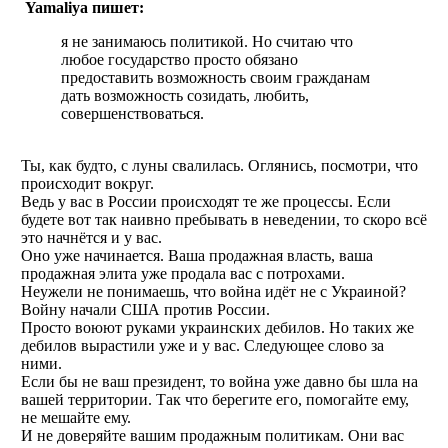
Yamaliya пишет:
я не занимаюсь политикой. Но считаю что
любое государство просто обязано
предоставить возможность своим гражданам
дать возможность созидать, любить,
совершенствоваться.
Ты, как будто, с луны свалилась. Оглянись, посмотри, что
происходит вокруг.
Ведь у вас в России происходят те же процессы. Если
будете вот так наивно пребывать в неведении, то скоро всё
это начнётся и у вас.
Оно уже начинается. Ваша продажная власть, ваша
продажная элита уже продала вас с потрохами.
Неужели не понимаешь, что война идёт не с Украиной?
Войну начали США против России.
Просто воюют руками украинских дебилов. Но таких же
дебилов вырастили уже и у вас. Следующее слово за
ними.
Если бы не ваш президент, то война уже давно бы шла на
вашей территории. Так что берегите его, помогайте ему,
не мешайте ему.
И не доверяйте вашим продажным политикам. Они вас