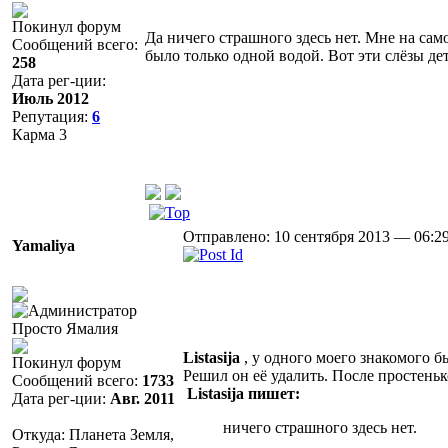
Покинул форум
Да ничего страшного здесь нет. Мне на сам
Сообщений всего:
было только одной водой. Вот эти слёзы де
258
Дата рег-ции:
Июль 2012
Репутация:
6
Карма
3
Отправлено: 10 сентября 2013 — 06:2
Yamaliya
Просто Ямалия
Listasija
, у одного моего знакомого б
Покинул форум
Решил он её удалить. После простенько
Сообщений всего:
1733
Listasija пишет:
Дата рег-ции:
Авг. 2011
ничего страшного здесь нет.
Откуда: Планета Земля,