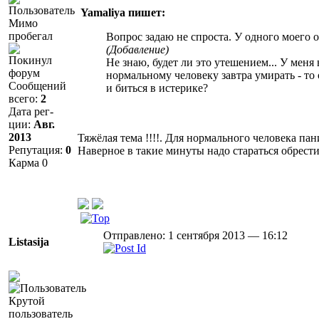
Yamaliya пишет:
Мимо
пробегал
Вопрос задаю не спроста. У одного моего 
(Добавление)
Покинул
Не знаю, будет ли это утешением... У мен
форум
нормальному человеку завтра умирать - то
Сообщений
и биться в истерике?
всего:
2
Дата рег-
ции:
Авг.
2013
Тяжёлая тема !!!!. Для нормального человека пан
Репутация:
0
Наверное в такие минуты надо стараться обрести 
Карма
0
Отправлено: 1 сентября 2013 — 16:12
Listasija
Крутой
пользователь