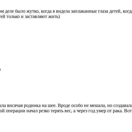
ом деле было жутко, когда я видела заплаканные глаза детей, к
тей только и заставляют жить)
9
ыла висячая родинка на шее. Вроде особо не мешала, но создавал
й операции начал резко терять вес, а через год умер от рака. Вот