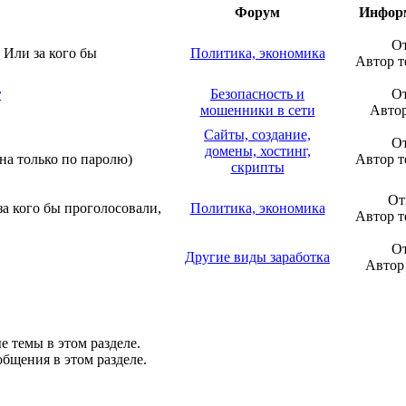
Форум
Информ
От
 Или за кого бы
Политика, экономика
Автор 
г
Безопасность и
От
мошенники в сети
Авто
Сайты, создание,
От
домены, хостинг,
упна только по паролю)
Автор 
скрипты
От
а кого бы проголосовали,
Политика, экономика
Автор 
От
Другие виды заработка
Автор
е темы в этом разделе.
общения в этом разделе.