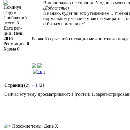
Вопрос задаю не спроста. У одного моего 
Покинул
(Добавление)
форум
Не знаю, будет ли это утешением... У мен
Сообщений
нормальному человеку завтра умирать - то
всего:
3
и биться в истерике?
Дата рег-
ции:
Янв.
2016
В такой серьезной ситуации можно только поддер
Репутация:
0
Карма
0
Страниц
(2):
«
1
[2]
Сейчас эту тему просматривают: 1 (гостей: 1, зарегистрирован
Похожие темы: День X