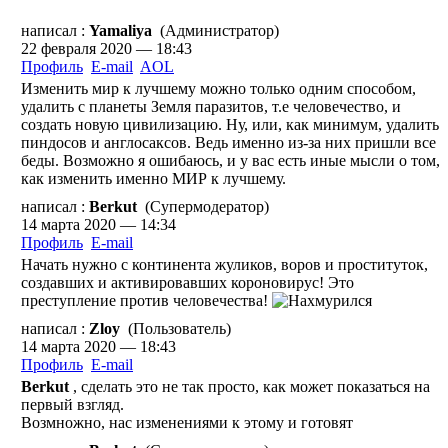
написал :
Yamaliya
(Администратор)
22 февраля 2020 — 18:43
Профиль
E-mail
AOL
Изменить мир к лучшему можно только одним способом,
удалить с планеты Земля паразитов, т.е человечество, и
создать новую цивилизацию. Ну, или, как минимум, удалить
пиндосов и англосаксов. Ведь именно из-за них пришли все
беды. Возможно я ошибаюсь, и у вас есть иные мысли о том,
как изменить именно МИР к лучшему.
написал :
Berkut
(Супермодератор)
14 марта 2020 — 14:34
Профиль
E-mail
Начать нужно с континента жуликов, воров и проституток,
создавших и активировавших короновирус! Это
преступление против человечества!
написал :
Zloy
(Пользователь)
14 марта 2020 — 18:43
Профиль
E-mail
Berkut
, сделать это не так просто, как может показаться на
первый взгляд.
Возмножно, нас изменениями к этому и готовят