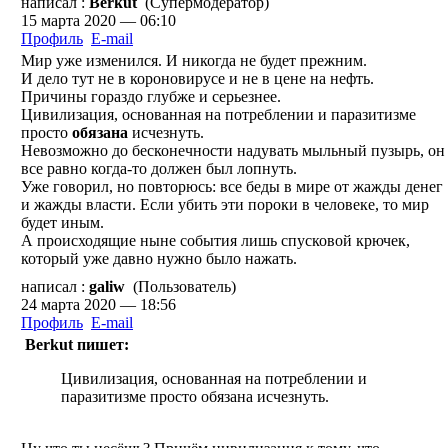
написал :
Berkut
(Супермодератор)
15 марта 2020 — 06:10
Профиль
E-mail
Мир уже изменился. И никогда не будет прежним.
И дело тут не в короновирусе и не в цене на нефть.
Причины гораздо глубже и серьезнее.
Цивилизация, основанная на потреблении и паразитизме
просто
обязана
исчезнуть.
Невозможно до бесконечности надувать мыльный пузырь, он
все равно когда-то должен был лопнуть.
Уже говорил, но повторюсь: все беды в мире от жажды денег
и жажды власти. Если убить эти пороки в человеке, то мир
будет иным.
А происходящие ныне события лишь спусковой крючек,
который уже давно нужно было нажать.
написал :
galiw
(Пользователь)
24 марта 2020 — 18:56
Профиль
E-mail
Berkut пишет:
Цивилизация, основанная на потреблении и
паразитизме просто обязана исчезнуть.