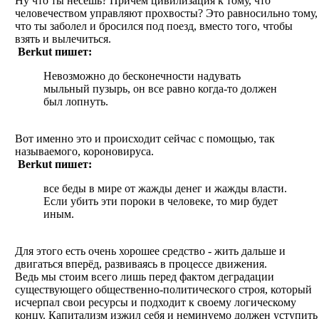
Ну что ты несёшь? Причём цивилизация к тому, что
человечеством управляют прохвосты? Это равносильно тому,
что ты заболел и бросился под поезд, вместо того, чтобы
взять и вылечиться.
Berkut пишет:
Невозможно до бесконечности надувать
мыльный пузырь, он все равно когда-то должен
был лопнуть.
Вот именно это и происходит сейчас с помощью, так
называемого, короновируса.
Berkut пишет:
все беды в мире от жажды денег и жажды власти.
Если убить эти пороки в человеке, то мир будет
иным.
Для этого есть очень хорошее средство - жить дальше и
двигаться вперёд, развиваясь в процессе движения.
Ведь мы стоим всего лишь перед фактом деградации
существующего общественно-политического строя, который
исчерпал свои ресурсы и подходит к своему логическому
концу. Капитализм изжил себя и неминуемо должен уступить