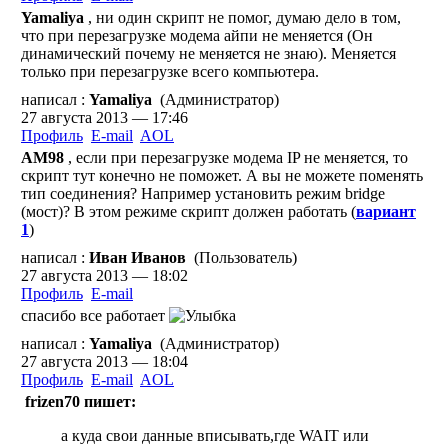
Yamaliya
, ни один скрипт не помог, думаю дело в том,
что при перезагрузке модема айпи не меняется (Он
динамический почему не меняется не знаю). Меняется
только при перезагрузке всего компьютера.
написал :
Yamaliya
(Администратор)
27 августа 2013 — 17:46
Профиль
E-mail
AOL
AM98
, если при перезагрузке модема IP не меняется, то
скрипт тут конечно не поможет. А вы не можете поменять
тип соединения? Например установить режим bridge
(мост)? В этом режиме скрипт должен работать (
вариант
1
)
написал :
Иван Иванов
(Пользователь)
27 августа 2013 — 18:02
Профиль
E-mail
спасибо все работает
написал :
Yamaliya
(Администратор)
27 августа 2013 — 18:04
Профиль
E-mail
AOL
frizen70 пишет:
а куда свои данные вписывать,где WAIT или