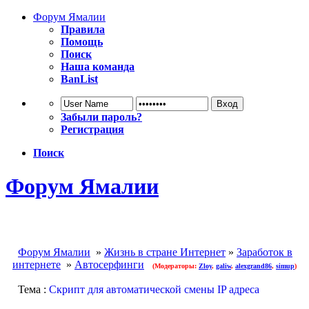
Форум Ямалии
Правила
Помощь
Поиск
Наша команда
BanList
Забыли пароль?
Регистрация
Поиск
Форум Ямалии
Форум Ямалии
»
Жизнь в стране Интернет
»
Заработок в
интернете
»
Автосерфинги
(Модераторы:
Zloy
,
galiw
,
alexgrand86
,
simup
)
Тема :
Скрипт для автоматической смены IP адреса