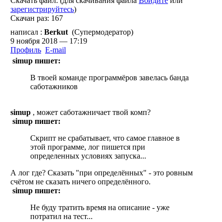
Скачать файл: (для скачивания файла
Войдите
или
зарегистрируйтесь
)
Скачан раз: 167
написал :
Berkut
(Супермодератор)
9 ноября 2018 — 17:19
Профиль
E-mail
simup пишет:
В твоей команде программёров завелась банда
саботажников
simup
, может саботажничает твой комп?
simup пишет:
Скрипт не срабатывает, что самое главное в
этой программе, лог пишется при
определенных условиях запуска...
А лог где? Сказать "при определённых" - это ровным
счётом не сказать ничего определённого.
simup пишет:
Не буду тратить время на описание - уже
потратил на тест...