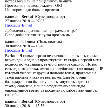
потерялось или не прицепилось чё-нить.
Протестил в первом режиме - ОК!
На втором надо больше времени.
написал :
Berkut
(Супермодератор)
27 ноября 2018 — 07:05
Профиль
E-mail
Добавлено сворачивание программы в трей.
В лог добавлен тип запуска программы.
написал :
lu4roma
(Пользователь)
30 ноября 2018 — 13:40
Профиль
E-mail
Berkut
, Я новые версии не скачивал, пользуюсь только
вебисидой и одна из промежуточных старых версий меня
полностью устраивает, за что огромное спасибо. Но вот
есть одна хотелочка, именно по вебисиде, если попадает IP
который уже занят другим пользователем, програма на
такой вариант никак не реагирует. Был бы очень
благодарен если бы получилось запускать скрипт по
такому событию, или по бездействию вебисиды
определенное время. За проделаную работу вам еще раз
спасибо.
написал :
Berkut
(Супермодератор)
30 ноября 2018 — 15:56