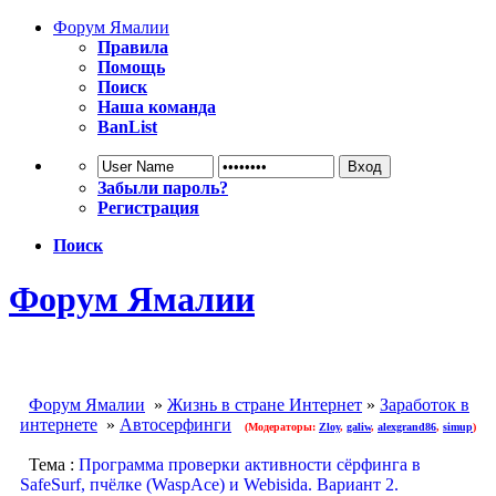
Форум Ямалии
Правила
Помощь
Поиск
Наша команда
BanList
Забыли пароль?
Регистрация
Поиск
Форум Ямалии
Форум Ямалии
»
Жизнь в стране Интернет
»
Заработок в
интернете
»
Автосерфинги
(Модераторы:
Zloy
,
galiw
,
alexgrand86
,
simup
)
Тема :
Программа проверки активности сёрфинга в
SafeSurf, пчёлке (WaspAce) и Webisida. Вариант 2.