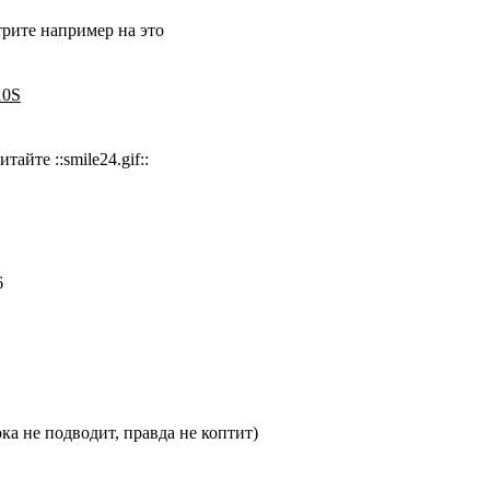
трите например на это
10S
айте ::smile24.gif::
6
ка не подводит, правда не коптит)