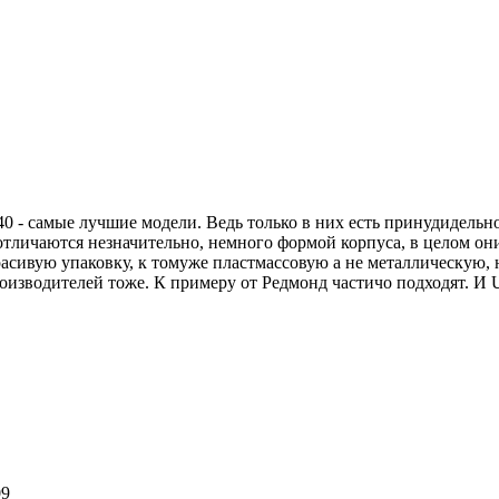
40 - самые лучшие модели. Ведь только в них есть принудидель
отличаются незначительно, немного формой корпуса, в целом о
красивую упаковку, к томуже пластмассовую а не металлическую,
роизводителей тоже. К примеру от Редмонд частичо подходят. И 
09