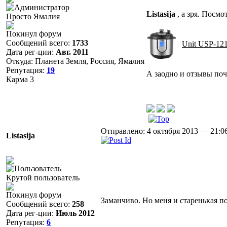
Listasija
, а зря. Посмо
Просто Ямалия
Покинул форум
Сообщений всего:
1733
Unit USP-12
Дата рег-ции:
Авг. 2011
Откуда: Планета Земля, Россия, Ямалия
Репутация:
19
А заодно и отзывы почит
Карма
3
Отправлено: 4 октября 2013 — 21:0
Listasija
Крутой пользователь
Покинул форум
Заманчиво. Но меня и старенькая по
Сообщений всего:
258
Дата рег-ции:
Июль 2012
Репутация:
6