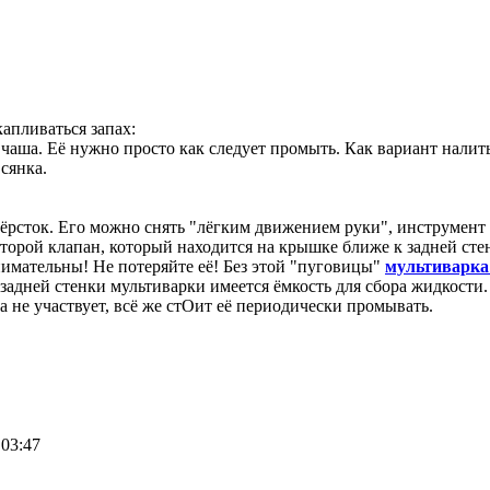
капливаться запах:
ть чаша. Её нужно просто как следует промыть. Как вариант нали
сянка.
ёрсток. Его можно снять "лёгким движением руки", инструмент 
торой клапан, который находится на крышке ближе к задней ст
внимательны! Не потеряйте её! Без этой "пуговицы"
мультиварк
 задней стенки мультиварки имеется ёмкость для сбора жидкости.
 не участвует, всё же стОит её периодически промывать.
03:47