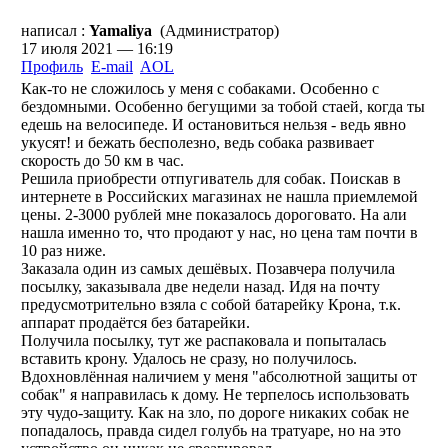
написал :
Yamaliya
(Администратор)
17 июля 2021 — 16:19
Профиль
E-mail
AOL
Как-то не сложилось у меня с собаками. Особенно с
бездомными. Особенно бегущими за тобой стаей, когда ты
едешь на велосипеде. И остановиться нельзя - ведь явно
укусят! и бежать бесполезно, ведь собака развивает
скорость до 50 км в час.
Решила приобрести отпугиватель для собак. Поискав в
интернете в Российских магазинах не нашла приемлемой
цены. 2-3000 рублей мне показалось дороговато. На али
нашла именно то, что продают у нас, но цена там почти в
10 раз ниже.
Заказала один из самых дешёвых. Позавчера получила
посылку, заказывала две недели назад. Идя на почту
предусмотрительно взяла с собой батарейку Крона, т.к.
аппарат продаётся без батарейки.
Получила посылку, тут же распаковала и попыталась
вставить крону. Удалось не сразу, но получилось.
Вдохновлённая наличием у меня "абсолютной защиты от
собак" я направилась к дому. Не терпелось использовать
эту чудо-защиту. Как на зло, по дороге никаких собак не
попадалось, правда сидел голубь на тратуаре, но на это