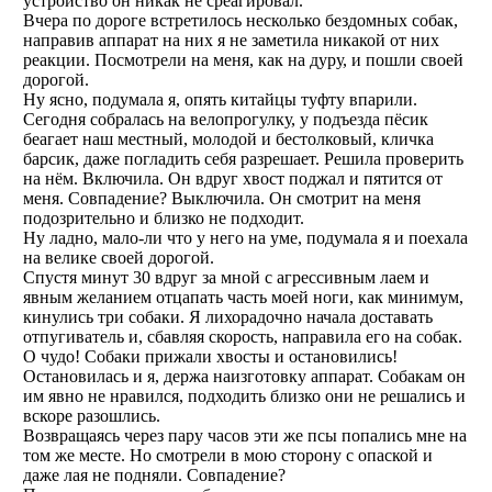
устройство он никак не среагировал.
Вчера по дороге встретилось несколько бездомных собак,
направив аппарат на них я не заметила никакой от них
реакции. Посмотрели на меня, как на дуру, и пошли своей
дорогой.
Ну ясно, подумала я, опять китайцы туфту впарили.
Сегодня собралась на велопрогулку, у подъезда пёсик
беагает наш местный, молодой и бестолковый, кличка
барсик, даже погладить себя разрешает. Решила проверить
на нём. Включила. Он вдруг хвост поджал и пятится от
меня. Совпадение? Выключила. Он смотрит на меня
подозрительно и близко не подходит.
Ну ладно, мало-ли что у него на уме, подумала я и поехала
на велике своей дорогой.
Спустя минут 30 вдруг за мной с агрессивным лаем и
явным желанием отцапать часть моей ноги, как минимум,
кинулись три собаки. Я лихорадочно начала доставать
отпугиватель и, сбавляя скорость, направила его на собак.
О чудо! Собаки прижали хвосты и остановились!
Остановилась и я, держа наизготовку аппарат. Собакам он
им явно не нравился, подходить близко они не решались и
вскоре разошлись.
Возвращаясь через пару часов эти же псы попались мне на
том же месте. Но смотрели в мою сторону с опаской и
даже лая не подняли. Совпадение?