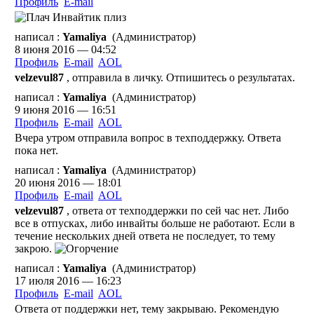
Профиль
E-mail
Инвайтик плиз
написал :
Yamaliya
(Администратор)
8 июня 2016 — 04:52
Профиль
E-mail
AOL
velzevul87
, отправила в личку. Отпишитесь о результатах.
написал :
Yamaliya
(Администратор)
9 июня 2016 — 16:51
Профиль
E-mail
AOL
Вчера утром отправила вопрос в техподдержку. Ответа
пока нет.
написал :
Yamaliya
(Администратор)
20 июня 2016 — 18:01
Профиль
E-mail
AOL
velzevul87
, ответа от техподдержки по сей час нет. Либо
все в отпусках, либо инвайты больше не работают. Если в
течение нескольких дней ответа не последует, то тему
закрою.
написал :
Yamaliya
(Администратор)
17 июля 2016 — 16:23
Профиль
E-mail
AOL
Ответа от поддержки нет, тему закрываю. Рекомендую