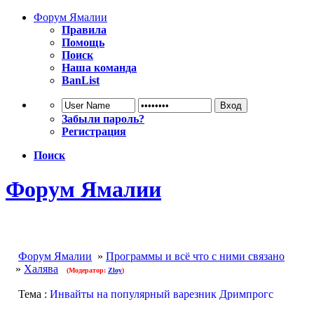
Форум Ямалии
Правила
Помощь
Поиск
Наша команда
BanList
Забыли пароль?
Регистрация
Поиск
Форум Ямалии
Форум Ямалии
»
Программы и всё что с ними связано
»
Халява
(Модератор:
Zloy
)
Тема :
Инвайты на популярный варезник Дримпрогс