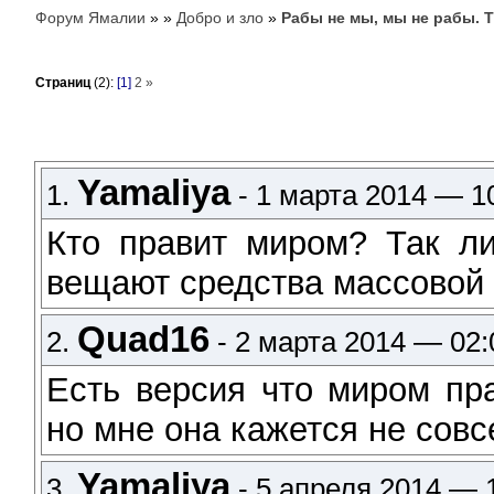
Форум Ямалии
»
»
Добро и зло
»
Рабы не мы, мы не рабы. Т
Страниц
(2):
[1]
2
»
Yamaliya
1.
- 1 марта 2014 — 1
Кто правит миром? Так л
вещают средства массовой
Quad16
2.
- 2 марта 2014 — 02:
Есть версия что миром пр
но мне она кажется не совс
Yamaliya
3.
- 5 апреля 2014 — 