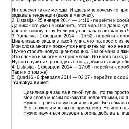
Интересует также методы. И здесь мне почему-то при
задавать тенденции (даже в мелочах).
2.
Listasija
- 25 января 2014 — 14:16 -
перейти к соо
Да никак его уже не изменить, этот мир. Всё давно к
дополеэзойскую эру. Если уж у нас начальник хапнул 
3.
Yamaliya
- 1 февраля 2014 — 15:52 -
перейти к со
Цивилизация зашла в такой тупик, что так просто из н
Мои слова многим покажутся неприятными, но я не в
Нужно строить новую цивилизацию. Без обмана и лжи
Это сложно и многим не приемлемо. Но иного выхода 
Нужно научиться разводить огонь, добывать пищу, об
4.
Listasija
- 1 февраля 2014 — 17:08 -
перейти к со
Так и я о том же)
5.
Quad16
- 6 февраля 2014 — 02:07 -
перейти к соо
Yamaliya пишет:
Цивилизация зашла в такой тупик, что так просто
Мои слова многим покажутся неприятными, но я 
Нужно строить новую цивилизацию. Без обмана 
Это сложно и многим не приемлемо. Но иного вы
Нужно научиться разводить огонь, добывать пищ