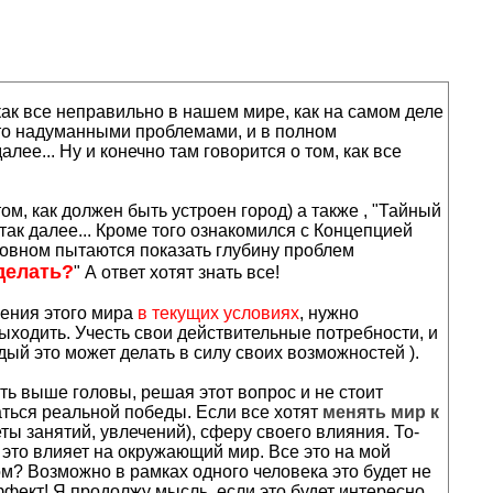
ак все неправильно в нашем мире, как на самом деле
-то надуманными проблемами, и в полном
ее... Ну и конечно там говорится о том, как все
ом, как должен быть устроен город) а также , "Тайный
так далее... Кроме того ознакомился с Концепцией
сновном пытаются показать глубину проблем
делать?
" А ответ хотят знать все!
шения этого мира
в текущих условиях
, нужно
ыходить. Учесть свои действительные потребности, и
ый это может делать в силу своих возможностей ).
ть выше головы, решая этот вопрос и не стоит
аться реальной победы. Если все хотят
менять мир к
еты занятий, увлечений), сферу своего влияния. То-
к это влияет на окружающий мир. Все это на мой
ом? Возможно в рамках одного человека это будет не
ффект! Я продолжу мысль, если это будет интересно.