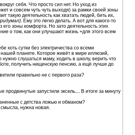
округ себя. Что просто сил нет. Но уход из
жет и совсем чуть чуть выходя) за рамки своей зоны
т такую деятельность как хватать людей, бить их,
придумал)
. Ему это легко делать. А вот для какого-то
 его зоны комфорта. Но зато деятельность этих
ние о том, как они улучшают жизнь +для этого всем
бе хоть сутки без электричества со всеми
а нашей планете. Которое живёт в мире иллюзий,
 нужно слушаться маму, ходить в школу, верить что
работе, получить нищенскую пенсию, а ещё лучше до
тветили правильно не с первого раза?
 продвинутые запустили эксель.... В итоге за минуту
маненные с детства ложью и обманом?
 смысла, нужна новая.