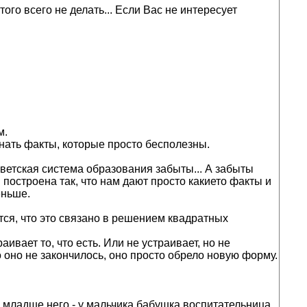
ого всего не делать... Если Вас не интересует
м.
минать факты, которые просто бесполезны.
советская система образования забыты... А забыты
построена так, что нам дают просто какието факты и
еньше.
тся, что это связано в решением квадратных
ивает то, что есть. Или не устраивает, но не
о оно не закончилось, оно просто обрело новую форму.
то младше него - у мальчика бабушка воспитательница,