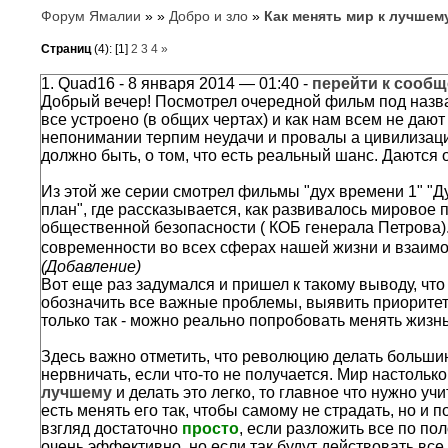
Форум Ямалии
»
»
Добро и зло
»
Как менять мир к лучше
Страниц
(4):
[1]
2
3
4
»
1.
Quad16
- 8 января 2014 — 01:40 -
перейти к сооб
Добрый вечер! Посмотрел очередной фильм под назван
все устроено (в общих чертах) и как нам всем не да
непонимании терпим неудачи и провалы а цивилизация д
должно быть, о том, что есть реальный шанс. Даются 
Из этой же серии смотрел фильмы "дух времени 1" "Ду
план", где рассказывается, как развивалось мировое 
общественной безопасности ( КОБ генерала Петрова).
современности во всех сферах нашей жизни и взаимод
(Добавление)
Вот еще раз задумался и пришел к такому выводу, что
обозначить все важные проблемы, выявить приоритетн
только так - можно реально попробовать менять жизнь
Здесь важно отметить, что революцию делать большин
нервничать, если что-то не получается. Мир настольк
лучшему
и делать это легко, то главное что нужно уч
есть менять его так, чтобы самому не страдать, но и 
взгляд достаточно
просто
, если разложить все по по
очень эффективно, но если так будут действовать все