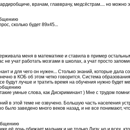
рдиробщиче, врачам, главврачу, медсёстрам.... но можно эт
общению
рос, сколько будет 89х45...
ерживала меня в математике и ставила в пример остальны
нас не учат работать мозгами в школах, а учат просто запо
нант и для чего он нужен... Столько знаний, которые дала 
ечно в КОБ об этом четко говорится. Система образования 
се будут лучше и тратить время на обучения нужно будет м
ообщению
такие умные слова, как Дискриминант ) Мне с трудом помни
ний в этой теме не озвучено. Большую часть населения устра
тво было заведено много веков назад, и не все понимают, чт
ообщению
дике её дочь обижает мальчик и не только Лизу, но и всех, к