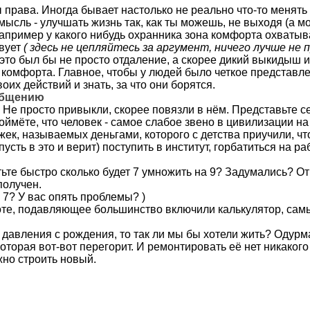
ы права. Иногда бывает настолько не реально что-то менять в
сль - улучшать жизнь так, как ты можешь, не выходя (а мо
пример у какого нибудь охранника зона комфорта охватывае
твует
( здесь не цепляйтесь за аргумент, ничего лучше не 
то был бы не просто отдаление, а скорее дикий выкидыш из
 комфорта. Главное, чтобы у людей было четкое представле
их действий и знать, за что они борятся.
общению
. Не просто привыкли, скорее повязли в нём. Представьте се
оймёте, что человек - самое слабое звено в цивилизации н
к, называемых деньгами, которого с детства приучили, что
пусть в это и верит) поступить в институт, горбатиться на 
тьте быстро сколько будет 7 умножить на 9? Задумались? О
получен.
 7? У вас опять проблемы? )
оте, подавляющее большинство включили калькулятор, самые
о давления с рождения, то так ли мы бы хотели жить? Одур
торая вот-вот перегорит. И ремонтировать её нет никакого
жно строить новый.