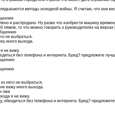
глядываются методы холодной войны. Я считаю, что они ве
бщению
уплено и распродано. Ну разве что изобрести машину времен
50 лямов, то что можно говорить о руководителях на верхах
общению
его не выбраться.
ижу иного выхода.
я не вижу.
ходиться без телефона и интернета. Бред? предложите лучш
общению
бщению
 из него не выбраться.
не вижу иного выхода.
и лжи
хода я не вижу.
у, обходиться без телефона и интернета. Бред? предложите