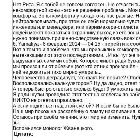
Нет Рита. Я с тобой не совсем согласен. Но отчасти т
некомфортной зоны - это не решение проблемы. Моя мы
комфорта. Зоны комфорта у каждого из нас разные. На
нейтрализовывать, при этом он себя нормально чувс
инженера или менеджера, или парикмахера-стилиста э
людей может показаться охраннику выход из его зоны
нужно понимать причинно-следственную связь всех сво
6.
Yamaliya
- 8 февраля 2014 — 04:15 -
перейти к со
Вот в том то и проблема, что мы привыкли к комфорту
вытекающими от этого последствиями... И вы тут же п
выдуманных самими собой. Которое живёт ради бумаже
мы произошли от обезьян (вот кто от них произошёл - 
неё не дожить и тихо мирно умереть...
Человечество деградирует, это факт. Не верите? Отве
Воспользовались калькулятором? Ну да ладно, ответ 
А теперь быстро ответьте сколько будет 9 умножить на
Я ради шутки проводила этот тест на коллегах по раб
НИКТО не ответил правильно.
А если подняться над этой суетой? И если бы не был
Наш мир похож на раскалённую лампу накаливания, ко
Остаюсь при своём мнении, этот мир не изменить. Ну
зы.
Вспомнился монолог Жванецкого.
Цитата: