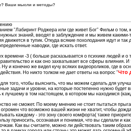
му? Ваши мысли и методы?
щению
ием "Лабиринт Роджера или где живет Бог" Фильм о том, к
ют нужных знаний, вводят в заблуждение и мы живем какими
вижется в тупик. Откуда всякие похолодания идут и так дал
определенные наводки, где искать ответ.
х времени -3 ( больше расказывается о психике людей и о т
правительство и как оно захватывает все сферы влияния. И 
 Ну и конечно же видел кучу всяких видеороликов, где в о
Что 
ействия. Но никто толком не дает ответы на вопрос "
 для того, чтобы выяснить, что мы можем сделать для улуч
ые задачи и уровни, на которые постепенно нужно будет в
 к лучшему в том настоящем, в котором мы находимся (кажд
ство не сможет. По моему мнению не стоит пытаться прыга
о огромен что возможно вашей жизни не хватит, чтобы дожд
итывать каждому - это зону своего комфорта( также приорит
пользу приносить, осознавая и понимая, что вы сделали и ка
лочкам. Как вы считаете, можно ли действовать таким образ
, то в рамках города или страны это может дать огромный э