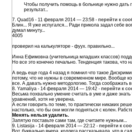
Чтобы получить помощь в больнице нужно дать га
результат...
7.
Quad16
- 11 февраля 2014 — 23:58 -
перейти к со
Блин... Я уже испугался... Ради прикола задал себе воп
думал минуту...
4005
проверил на калькуляторе - фуух. правильно...
Инна Ефимовна (учительница младших классов) подд
Но все это конечно печально. Тенденция такова, что 
А ведь еще года 4 назад я помнил что такое Дискрими
потому, что не нужны в современном мире. Вообще кон
все. А давать нужно методологию. Тогда соображать в
8.
Yamaliya
- 14 февраля 2014 — 19:42 -
перейти к с
Весьма похвально умение считать в уме и даже знать 
уравнений, хотя не уверена.
А если говорить по теме, то практически никаких реше
настолько, что бы они могли подняться с колен. Рабс
Менять нельзя удалить.
Запятую поставьте сами там, где считаете нужным...
9.
Listasija
- 14 февраля 2014 — 22:12 -
перейти к с
Вот, буквально вчера, коллега рассказывала, что в са