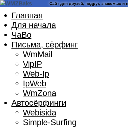
Сайт для друзей, подруг, знакомых и 
Главная
Для начала
ЧаВо
Письма, сёрфинг
WmMail
VipIP
Web-Ip
IpWeb
WmZona
Автосёрфинги
Webisida
Simple-Surfing